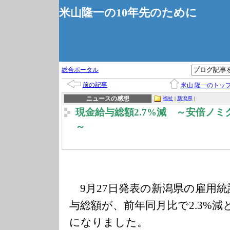
米山隆一の10年先のために
総合ポータル
前の記事
米山 隆一のトッ
ニュースの感想
福祉
|
新潟県
|
現金給与総額2.7%減 ～安倍ノ
～
9月27日発表の新潟県の雇用統
与総額が、前年同月比で2.3%
になりました。