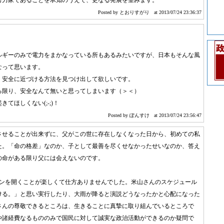
努力家であることを承知のうえで、更なる発展を望みます。
Posted by とおりすがり
at 2013/07/24 23:36:37
。
ルギーのみで電力をまかなっている所もあるみたいですが、日本もそんな風
なって思います。
、安全に近づける方法を見つけ出して欲しいです。
る限り、安全なんて無いと思ってしまいます（＞＜）
てほしくない(;-;)！
Posted by ぽんすけ
at 2013/07/24 23:56:47
させることが出来ずに、父がこの世に存在しなくなった日から、初めての私
た。「命の格差」なのか、子として最善を尽くせなかったせいなのか、答え
の命がある限り父には会えないのです。
コンを開くことが楽しくて仕方ありませんでした。米山さんのスケジュール
ける。」と思い実行したり、大雨が降ると演説どうなったかと心配になった
んの尊敬できるところは、生きることに真摯に取り組んでいるところで
や諸経費なるもののみで国民に対して誠実な政治活動ができるのか疑問で