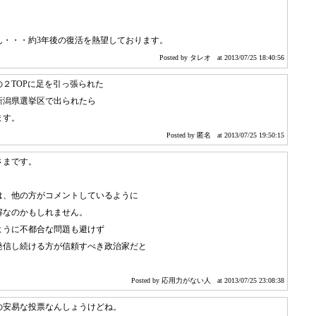
・・約3年後の復活を熱望しております。
Posted by タレオ
at 2013/07/25 18:40:56
２TOPに足を引っ張られた
新潟県選挙区で出られたら
ます。
Posted by 匿名
at 2013/07/25 19:50:15
さまです。
は、他の方がコメントしているように
解なのかもしれません。
ように不都合な問題も避けず
発信し続ける方が信頼すべき政治家だと
Posted by 応用力がない人
at 2013/07/25 23:08:38
の安易な投票なんしょうけどね。