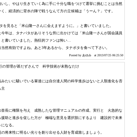
無いし、やはり生きていく為に手に十分な職をつけて選挙に挑むことは当然
かく、経済的に背水の陣で戦うなんて方の立候補は「うーん？」です。
バタを見ると「米山隆一さんに会えますように。」と書いていました。
た今年は、タナバタがありそうな所に出かけては「米山隆一さんが国会議員
」と書いていました。熱狂的ファンは怖い…
は当然有効ですよね。あと3年あるから、タナボタを食べて下さい。
Posted by あゆみ
at 2013/07/25 06:25:50
行の管理が甚だずさんで 科学技術が未熟なだけ
凶みたいに騒いでいる輩達には自分達人間の科学進歩はないと人類進化を否
ち主
の首長に権限を与え 成熟したな管理マニュアルの作成、実行と 火急的な
る援助と進歩を促した方が 極端な意見を選択肢にするより 建設的で未来
うになる。
題の将来性に明るい光りを創り出せる人財を育成致しましょう。