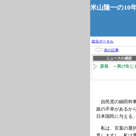
米山隆一の10
総合ポータル
前の記事
ニュースの感想
原発 ～再び生じ
自民党の細田幹事
故の不幸があるか
日本国民に与える
私は、言葉の選択
意しますし、私は