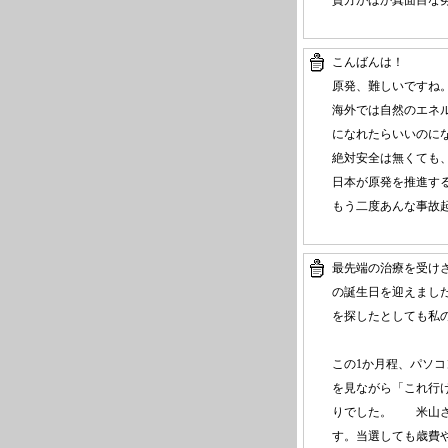
貴方がばか真面目な
こんばんは！
原発、難しいですね
海外では自然のエネ
になれたらいいのに
絶対安全は無くても
日本が原発を推進す
もう二度あんな事故起き
最先端の治療を受け
の誕生日を迎えまし
を探したとしても私
この1か月程、パソ
を見ながら「これ行
りでした。 米山さ
す。当選しても歳費