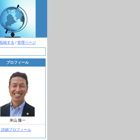
投稿する
/
管理ページ
プロフィール
米山 隆一
> 詳細プロフィール