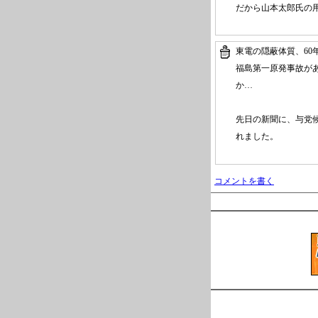
だから山本太郎氏の
東電の隠蔽体質、6
福島第一原発事故が
か…
先日の新聞に、与党
れました。
コメントを書く