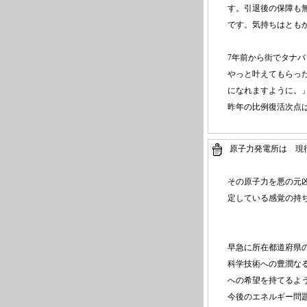
す。引退後の保障も
です。気持ちはとも
7年前から街でタナ
やっと叶えてもらっ
になれますように。
昨年の比例復活次点
原子力発電所は 現
その原子力を悪の元
定している感覚の持
早急に所在都道府県
科学技術への豊潤な
への希望を持てるよ
今後のエネルギー問