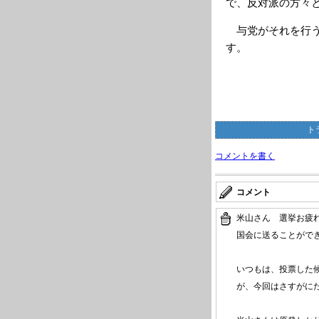
で、反対派の方々
与党がそれを行う
す。
ト
コメントを書く
コメント
米山さん 選挙お疲
国会に送ることがで
いつもは、投票した
が、今回はさすがに