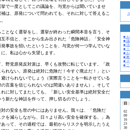
選挙で一度としてこの議論を、与党からは聞いていませ
候補は、原発について問われても、それに対して答えるこ
ん。
ことなく選挙をし、選挙が終わった瞬間本音を言う、そ
■ お
相互不信と、そこから生み出された「危険神話」「安全神
■ 議
■ 活
原発事故を招いたということを、与党が何一つ学んでいな
■ 
とに、私は心から失望します。
■ 
■ 教
■ そ
、野党原発反対派は、早くも攻勢に転じています。「政
■ 
じられない。原発は絶対に危険だ！今すぐ廃止だ！」とい
、避けられないでしょう（実際言うことを一転させている
府の言葉を信じられないのは間違いありません）。そして
これに対してまたしても、「新しい安全基準は絶対安全だ
いう新たな神話を作って、押し切るのでしょう。
日
対の安全も世の中にはありません。我々は、「危険だ
02
09
スクを減らしながら、日々より高い安全を確保する。」為
16
23
であって、その過程では、最初からリスクを明示したうえ
30