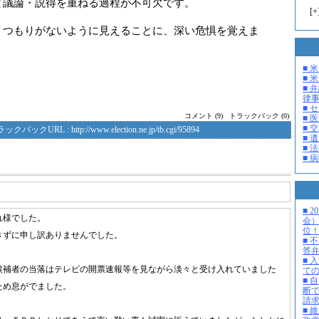
と議論・説得を重ねる過程が不可欠です。
[
+
つもりがないように見えることに、深い危惧を覚えま
■ 
■ 米
■ 
律
■ 
コメント (9)
トラックバック (0)
■ 
■ 
ラックバックURL :
http://www.election.ne.jp/tb.cgi/95894
■ 
■ 
■ 
■ 
れ様でした。
会
位
きずに申し訳ありませんでした。
■ 
答
■ 
候補者の当落はテレビの開票速報等を見ながら淡々と受け入れていました
て
■ 
ため息がでました。
断
請
■ 