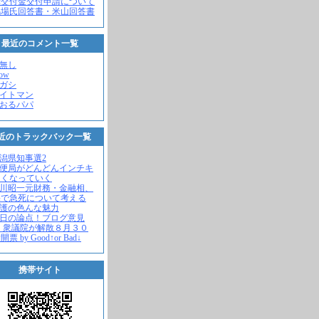
党交付金交付申請について
馬場氏回答書・米山回答書
最近のコメント一覧
名無し
how
ヒガシ
エイトマン
かおるパパ
近のトラックバック一覧
新潟県知事選2
郵便局がどんどんインチキ
さくなっていく
中川昭一元財務・金融相、
宅で急死について考える
名護の色んな魅力
今日の論点！ブログ意見
 衆議院が解散８月３０
票 by Good↑or Bad↓
携帯サイト