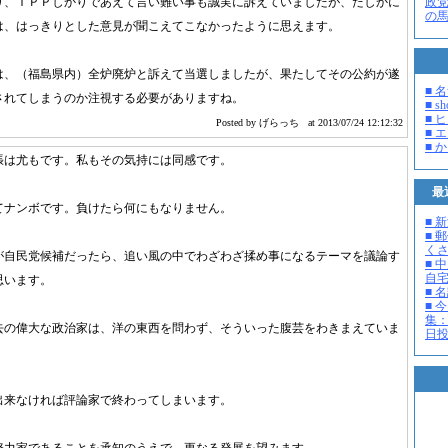
政
り、ＴＰＰしかりであえて言い難い事も誠実に訴えていましたが、たしかに
の
は、はっきりとした意見が聞こえてこなかったように思えます。
は、（福島県内）全炉廃炉と訴えて当選しましたが、果たしてその公約が遂
■ 
されてしまうのか注視する必要がありますね。
■ s
■ 
Posted by げらっち
at 2013/07/24 12:12:32
■ 
■ 
張は尤もです。私もその気持には同感です。
最
てナンボです。負けたら何にもなりません。
■ 
■ 
く
が自民党候補だったら、追い風の中でわざわざ揉め事になるテーマを議論す
■ 
自
思います。
■ 
■ 
集：
去の偉大な政治家は、洋の東西を問わず、そういった腹芸をわきまえていま
日投開
出来なければ評論家で終わってしまいます。