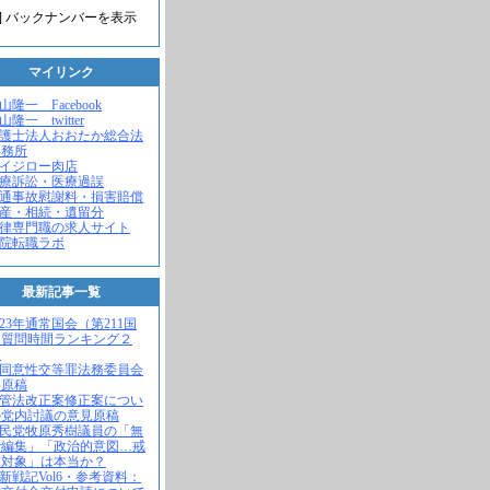
] バックナンバーを表示
マイリンク
米山隆一 Facebook
山隆一 twitter
弁護士法人おおたか総合法
事務所
セイジロー肉店
医療訴訟・医療過誤
交通事故慰謝料・損害賠償
遺産・相続・遺留分
法律専門職の求人サイト
病院転職ラボ
最新記事一覧
2023年通常国会（第211国
）質問時間ランキング２
！
不同意性交等罪法務委員会
弁原稿
入管法改正案修正案につい
の党内討議の意見原稿
自民党牧原秀樹議員の「無
で編集」「政治的意図…戒
求対象」は本当か？
維新戦記Vol6・参考資料：