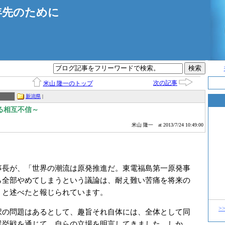
年先のために
次の記事
米山 隆一のトップ
新潟県
|
る相互不信～
米山 隆一
at 2013/7/24 10:49:00
長が、「世界の潮流は原発推進だ。東電福島第一原発事
ら全部やめてしまうという議論は、耐え難い苦痛を将来の
」と述べたと報じられています。
>
の問題はあるとして、趣旨それ自体には、全体として同
選挙戦を通じて、自らの立場を明言してきました。しか