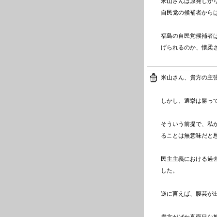
米山さんは原発しか
自民党の候補者から
福島の自民党候補者
げられるのか、懐柔
米山さん、貴方の主
しかし、選挙は勝っ
そういう前提で、私
ることは無意味だと
民主主義における過
した。
逆に言えば、腹芸が