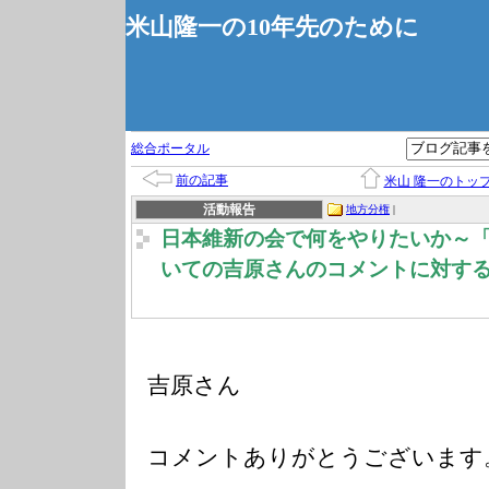
米山隆一の10年先のために
総合ポータル
前の記事
米山 隆一のトッ
活動報告
地方分権
|
日本維新の会で何をやりたいか～
いての吉原さんのコメントに対す
吉原さん
コメントありがとうございます