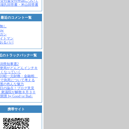
党交付金交付申請について
馬場氏回答書・米山回答書
最近のコメント一覧
名無し
how
ヒガシ
エイトマン
かおるパパ
近のトラックバック一覧
新潟県知事選2
郵便局がどんどんインチキ
さくなっていく
中川昭一元財務・金融相、
宅で急死について考える
名護の色んな魅力
今日の論点！ブログ意見
 衆議院が解散８月３０
票 by Good↑or Bad↓
携帯サイト