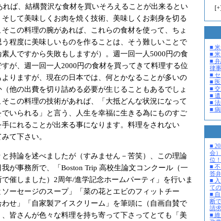
もあれば、結構贅沢な食材を買いそろえることが出来るとい
[
+
。そして美味しくお肉を焼く技術、美味しくお刺身を切る
こそこの料理の腕があれば、これらの食材を使って、ちょ
思う程度に美味しいものを作ることは、そう難しいことで
■ 
素人ですから失敗もしますが）。週一回一人5000円の食
■ 米
■ 
すが、週一回一人2000円の食材を買ってきて料理する位
律
■ 
もよりますが、現在の日本では、何とかなることが多いの
■ 
か（他の出費を切り詰める必要が生じることもあるでしょ
■ 
■ 
こそこの料理の技術があれば、「大抵どんな状況になって
■ 
■ 
をでいられる」と言う、人生を幸福に生きる為にものすご
を手にれることが出来る事になります。料理をされない
てみて下さい。
■ 
会
と持論を述べましたが（すみません－苦笑）、この理論
位
が事務所で、「Boston Trip 高校生論文コンクール（一
■ 
答
で催しました）2周年/進学記念ホームパーティ」を行いま
■ 
て
とソーセージのスープ」「菜の花とエビのフィットチー
■ 
断
合わせ」「自家製アイスクリーム」を筆頭に（自画自賛で
請
）、皆さんが色々な料理を持ち寄って下さってとても「美
■ 