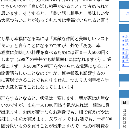
人でもいいので「良い話し相手がいること」で占められて
と思います。そうすると、「良い話し相手と、美味しい食
あ大概つらいことがあっても75％は幸福でいられると言う
■ お
り早く幸福になる為には「素敵な仲間と美味しいレスト
■ 議
■ 活
ば良い」と言うことになるのですが、外で「ああ、幸
■ 
程度に美味しい料理を食べるためには正直一人5000円く
■ 
■ 教
します（299円の牛丼でも結構幸せにはなれますが）。週
■ そ
■ 
気にせず一人5000円の料理を食べられる境遇になること
勿論素晴らしいことなのですが、運や状況も影響するの
単に実現できることでもありません。つまり人間幸福を手
なか大変と言うことになってしまいます。
理をするとなると、状況は一変します。我が家は肉屋な
日
いのですが、まあ一人1000円払う気があれば、相当に良
02
が出来ます。お肉が苦手ならお刺身でも、柵で買えばやは
09
り美味しいものが買えます。又ワインでもお酒でも、一杯500
16
23
、随分良いものを買うことが出来ますので、他の材料費を
30