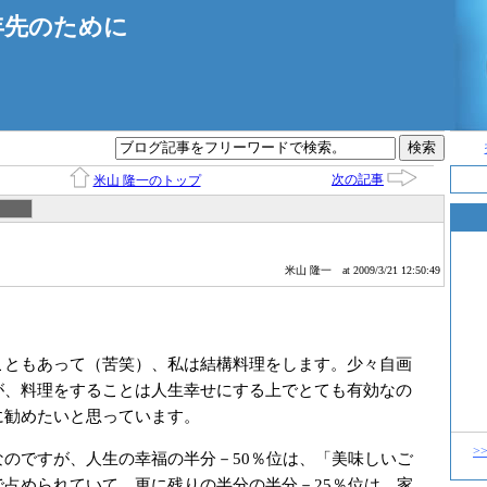
年先のために
次の記事
米山 隆一のトップ
米山 隆一
at 2009/3/21 12:50:49
ともあって（苦笑）、私は結構料理をします。少々自画
が、料理をすることは人生幸せにする上でとても有効なの
に勧めたいと思っています。
>
のですが、人生の幸福の半分－50％位は、「美味しいご
で占められていて、更に残りの半分の半分－25％位は、家