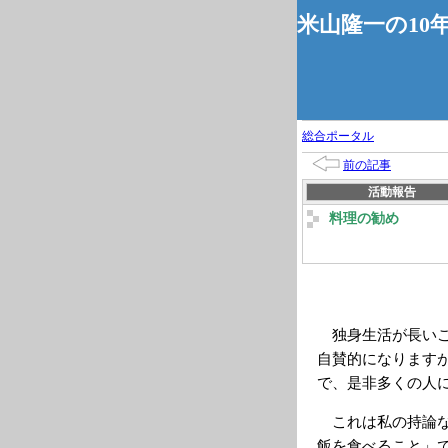
米山隆一の10
総合ポータル
前の記事
活動報告
料理の勧め
独身生活が長いこ
自賛的になります
で、是非多くの人
これは私の持論な
飯を食べること」