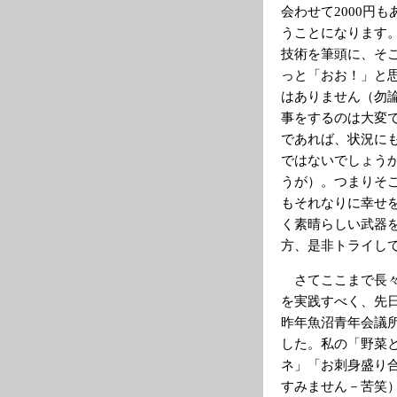
会わせて2000円
うことになります
技術を筆頭に、そ
っと「おお！」と
はありません（勿論
事をするのは大変で
であれば、状況に
ではないでしょう
うが）。つまりそ
もそれなりに幸せ
く素晴らしい武器
方、是非トライし
さてここまで長々
を実践すべく、先日我
昨年魚沼青年会議所
した。私の「野菜
ネ」「お刺身盛り
すみません－苦笑