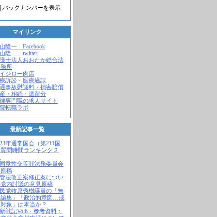
] バックナンバーを表示
マイリンク
米山隆一 Facebook
山隆一 twitter
弁護士法人おおたか総合法
事務所
セイジロー肉店
医療訴訟・医療過誤
交通事故慰謝料・損害賠償
遺産・相続・遺留分
法律専門職の求人サイト
病院転職ラボ
最新記事一覧
2023年通常国会（第211国
）質問時間ランキング２
！
不同意性交等罪法務委員会
弁原稿
入管法改正案修正案につい
の党内討議の意見原稿
自民党牧原秀樹議員の「無
で編集」「政治的意図…戒
求対象」は本当か？
維新戦記Vol6・参考資料：