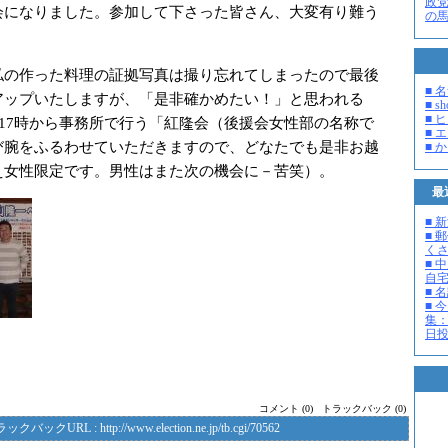
政
会になりました。参加して下さった皆さん、大変有り難う
の
の作った料理の証拠写真は撮り忘れてしまったので最後
■ 
アップいたしますが、「是非確かめたい！」と思われる
■ s
■ 
）17時から事務所で行う「紅隆会（後援会女性部の名称で
■ 
び腕をふるわせていただきますので、どなたでも是非お越
■ 
え女性限定です。男性はまた次の機会に－苦笑）。
最
■ 
■ 
く
■ 
自
■ 
■ 
集：
日投開
コメント (0)
トラックバック (0)
ラックバックURL :
http://www.election.ne.jp/tb.cgi/70562