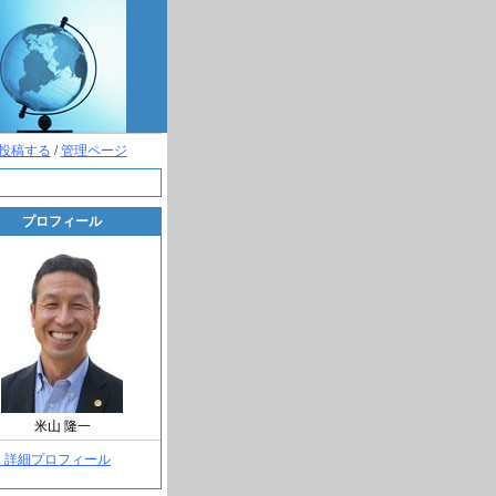
投稿する
/
管理ページ
プロフィール
米山 隆一
> 詳細プロフィール