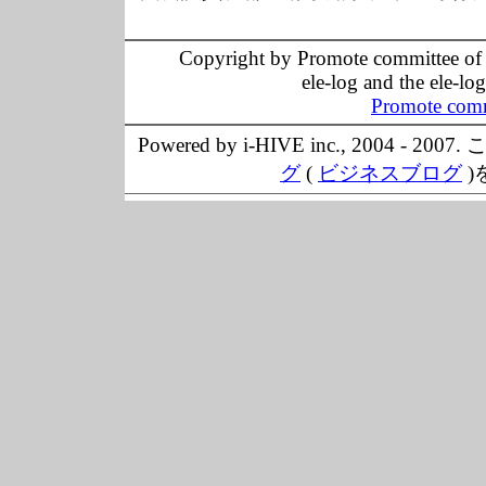
Copyright by Promote committee of O
ele-log and the ele-lo
Promote comm
Powered by i-HIVE inc., 20
グ
(
ビジネスブログ
)