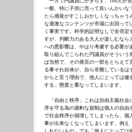
一方で円議員にかぎらず、100人が見
一般、特に子供に売って良いんかいな
たら感覚がすこしおかしくなっちゃう
な過激なコンテンツが市場に出回って
く事実です。科学的証明なしで全否定
すが、判断力のある大人が楽しむなら
への悪影響は、やはり考慮する必要が
取り組んでこられた円議員がそういう
ば当然で、その発言の一部をとらえて
る事それ自体が、自ら非難しているは
からと言う理由で、他人にとっては健
する」態度と重なってしまいます。
「自由と秩序」これは自由主義社会
序を守る為の過剰な規制は個人の自由
で社会秩序が崩壊してしまったら、個
事が出来なくなってしまいます。例え
しれないもの」でも「他人にとっては