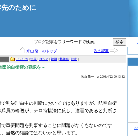
年先のために
次の記事
米山 隆一のトップ
アメリカ
|
中国
|
ロシア
|
韓国
|
北朝鮮
|
防衛
|
集団的自衛権の容認を～
米山 隆一
at 2008/4/22 00:43:32
で判決理由中の判断においてではありますが、航空自衛
の兵員の輸送が、テロ特措法に反し、違憲であると判断さ
で重要問題を判事することに問題がなくもないのです
>
は、当然の結論ではないかと思います。