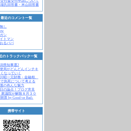
党交付金交付申請について
馬場氏回答書・米山回答書
最近のコメント一覧
名無し
how
ヒガシ
エイトマン
かおるパパ
近のトラックバック一覧
新潟県知事選2
郵便局がどんどんインチキ
さくなっていく
中川昭一元財務・金融相、
宅で急死について考える
名護の色んな魅力
今日の論点！ブログ意見
 衆議院が解散８月３０
票 by Good↑or Bad↓
携帯サイト