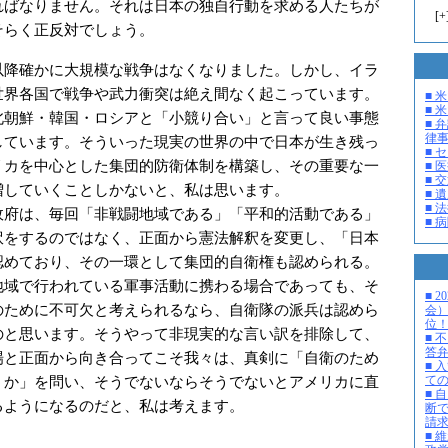
ればなりません。それは日本の独自行動を求める人たちが
[
+
そらく正反対でしょう。
降確かに大規模な戦争はなくなりました。しかし、イラ
世界各国で戦争や武力衝突は絶え間なく起こっています。
■ 
■ 米
北朝鮮・韓国・ロシアと「小競り合い」と言って良い事態
■ 
律
しています。そういった現実の世界の中で日本が生き残っ
■ 
リカを中心とした集団的防衛体制を構築し、その重要な一
■ 
■ 
増していくことしかないと、私は思います。
■ 
■ 
府は、毎回「非戦闘地域である」「平和的活動である」
■ 
訳をするのではなく、正面から憲法解釈を変更し、「日本
認めており、その一環として集団的自衛権も認められる。
地域で行われている軍事活動に携わる場合であっても、そ
■ 
のために不可欠と考えられるなら、自衛隊の派兵は認めら
会
位
のと思います。そうやって非現実的な言い訳を排除して、
■ 
答
場と正面から向き合ってこそ我々は、真剣に「自衛のため
■ 
うか」を問い、そうでないならそうでないとアメリカに直
て
■ 
るようになるのだと、私は考えます。
断
請
■ 