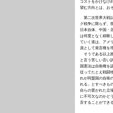
コストをかけなけ
望む方向とは、お
第二次世界大戦以
ク戦争に限らず、
日本自体、中国・
は何度となく経験
ていく道は、アメ
員として発言権を
そうである以上政
と言う苦しい言い
国憲法は自衛権を
従ってたとえ戦闘
れが同盟国の自衛
れる」とすべきも
自らの置かれた立
に不可欠なのかど
言することができ