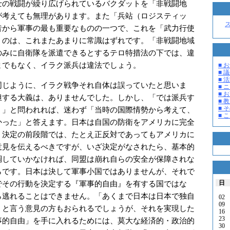
の戦闘が繰り広げられているバクダットを「非戦闘地
が考えても無理があります。また「兵站（ロジスティッ
昔から軍事の最も重要なものの一つで、これを「武力行使
うのは、これまたあまりに常識はずれです。「非戦闘地域
のみに自衛隊を派遣できるとするテロ特措法の下では、違
までもなく、イラク派兵は違法でしょう。
■ お
■ 議
■ 活
じように、イラク戦争それ自体は誤っていたと思いま
■ 
■ 
担する大義は、ありませんでした。しかし、「では派兵す
■ 教
■ そ
？」と問われれば、迷わず「当時の国際情勢から考えて、
■ 
かった」と答えます。日本は自国の防衛をアメリカに完全
。決定の前段階では、たとえ正反対であってもアメリカに
意見を伝えるべきですが、いざ決定がなされたら、基本的
調していかなければ、同盟は崩れ自らの安全が保障されな
らです。日本は決して軍事小国ではありませんが、それで
日
でその行動を決定する『軍事的自由』を有する国ではな
ら逃れることはできません。「あくまで日本は日本で独自
02
09
」と言う意見の方もおられるでしょうが、それを実現した
16
23
事的自由」を手に入れるためには、莫大な経済的・政治的
30