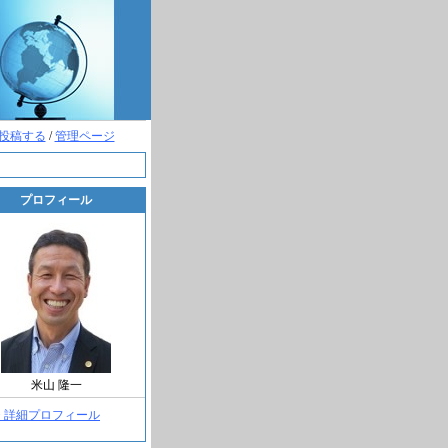
投稿する
/
管理ページ
プロフィール
米山 隆一
> 詳細プロフィール