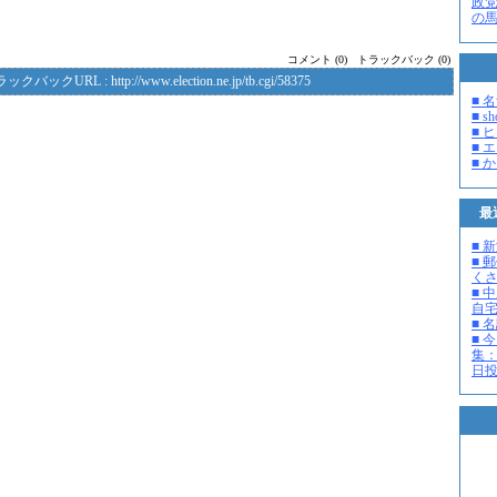
政
の
コメント (0)
トラックバック (0)
ラックバックURL :
http://www.election.ne.jp/tb.cgi/58375
■ 
■ s
■ 
■ 
■ 
最
■ 
■ 
く
■ 
自
■ 
■ 
集：
日投開