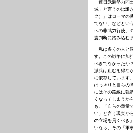
連日武装勢力同士
域」と言うのは誰
ク）」はローマの
でない」などとい
への非武力行使」
憲判断に踏み込む
私は多くの人と同
す。この戦争に加
べきでなかったか
派兵は止むを得な
に依存しています
はっきりと自らの
にはその路線に強
くなってしまうか
も、「自らの裁量
い」と言う現実か
の立場を貫くべき
いなら、その「軍