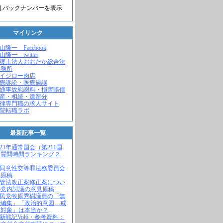
] バックナンバーを表示
マイリンク
米山隆一 Facebook
山隆一 twitter
弁護士法人おおたか総合法
事務所
セイジロー肉店
医療訴訟・医療過誤
交通事故慰謝料・損害賠償
遺産・相続・遺留分
法律専門職の求人サイト
病院転職ラボ
最新記事一覧
2023年通常国会（第211国
）質問時間ランキング２
！
不同意性交等罪法務委員会
弁原稿
入管法改正案修正案につい
の党内討議の意見原稿
自民党牧原秀樹議員の「無
で編集」「政治的意図…戒
求対象」は本当か？
維新戦記Vol6・参考資料：