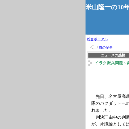
米山隆一の10
総合ポータル
前の記事
ニュースの感想
イラク派兵問題～
先日、名古屋高裁
隊のバクダットへ
れました。
判決理由中の判断
が、常識論として