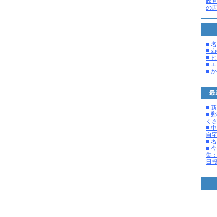
政
の
■ 
■ s
■ 
■ 
■ 
最
■ 
■ 
く
■ 
自
■ 
■ 
集：
日投開