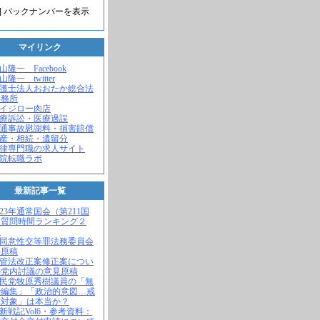
] バックナンバーを表示
マイリンク
米山隆一 Facebook
山隆一 twitter
弁護士法人おおたか総合法
事務所
セイジロー肉店
医療訴訟・医療過誤
交通事故慰謝料・損害賠償
遺産・相続・遺留分
法律専門職の求人サイト
病院転職ラボ
最新記事一覧
2023年通常国会（第211国
）質問時間ランキング２
！
不同意性交等罪法務委員会
弁原稿
入管法改正案修正案につい
の党内討議の意見原稿
自民党牧原秀樹議員の「無
で編集」「政治的意図…戒
求対象」は本当か？
維新戦記Vol6・参考資料：