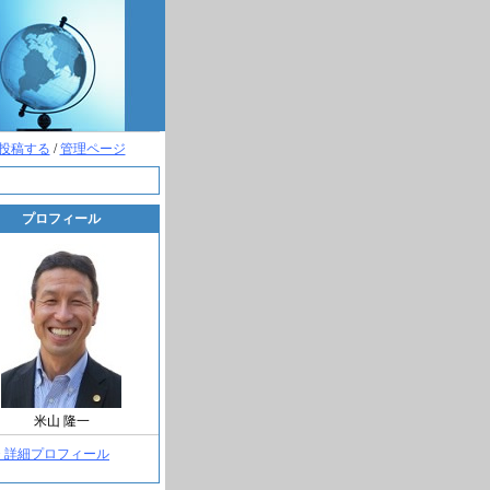
投稿する
/
管理ページ
プロフィール
米山 隆一
> 詳細プロフィール