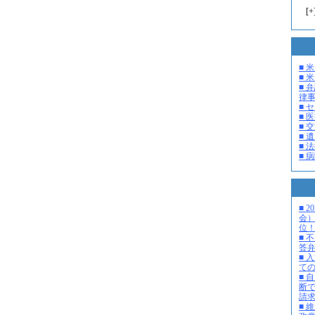
[
+
■ 
■ 米
■ 
律
■ 
■ 
■ 
■ 
■ 
■ 
■ 
会
位
■ 
答
■ 
て
■ 
断
請
■ 