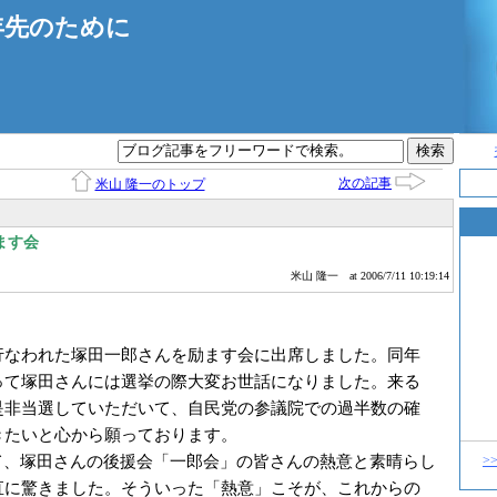
年先のために
次の記事
米山 隆一のトップ
ます会
米山 隆一
at 2006/7/11 10:19:14
行なわれた塚田一郎さんを励ます会に出席しました。同年
って塚田さんには選挙の際大変お世話になりました。来る
是非当選していただいて、自民党の参議院での過半数の確
きたいと心から願っております。
て、塚田さんの後援会「一郎会」の皆さんの熱意と素晴らし
>
直に驚きました。そういった「熱意」こそが、これからの