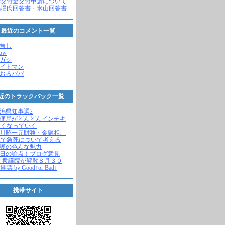
党交付金交付申請について
馬場氏回答書・米山回答書
最近のコメント一覧
名無し
how
ヒガシ
エイトマン
かおるパパ
近のトラックバック一覧
新潟県知事選2
郵便局がどんどんインチキ
さくなっていく
中川昭一元財務・金融相、
宅で急死について考える
名護の色んな魅力
今日の論点！ブログ意見
 衆議院が解散８月３０
票 by Good↑or Bad↓
携帯サイト