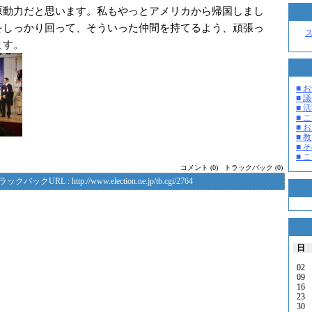
原動力だと思います。私もやっとアメリカから帰国しまし
をしっかり回って、そういった仲間を持てるよう、頑張っ
ます。
■ お
■ 議
■ 活
■ 
■ 
■ 教
■ そ
■ 
コメント (0)
トラックバック (0)
ラックバックURL :
http://www.election.ne.jp/tb.cgi/2764
日
02
09
16
23
30