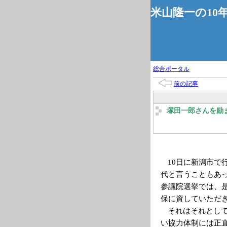
米山隆一の10
総合ポータル
前の記事
塚田一郎さんを励
10
日に新潟市で
代と言うこともあ
参議院選挙では、
保に資していただ
それはそれとし
い協力体制には正