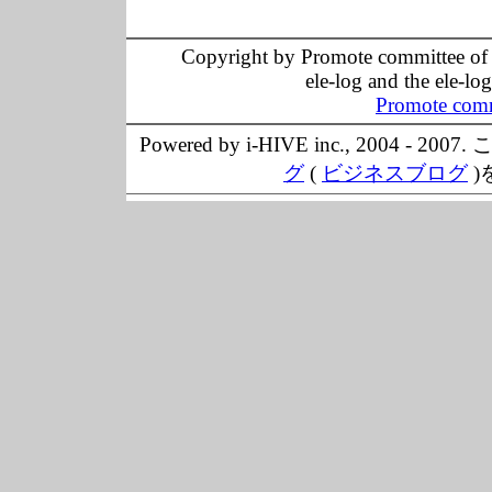
Copyright by Promote committee of O
ele-log and the ele-lo
Promote comm
Powered by i-HIVE inc., 20
グ
(
ビジネスブログ
)