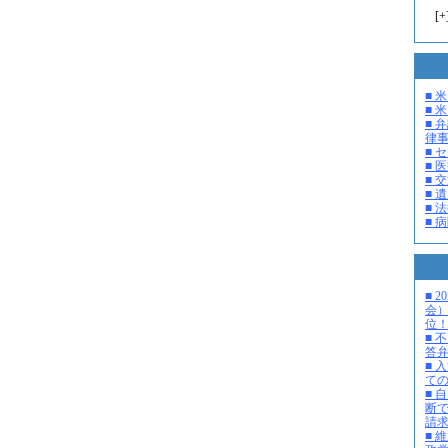
[
+
■ 
■ 米
■ 
律
■ 
■ 
■ 
■ 
■ 
■ 
■ 
会
位
■ 
答
■ 
て
■ 
断
請
■ 