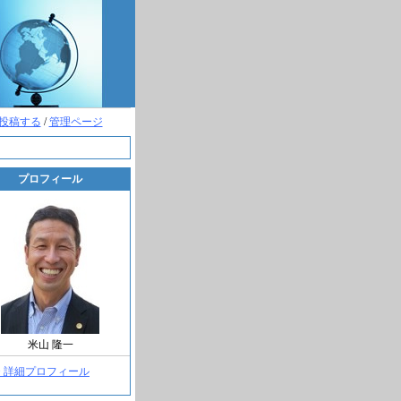
投稿する
/
管理ページ
プロフィール
米山 隆一
> 詳細プロフィール