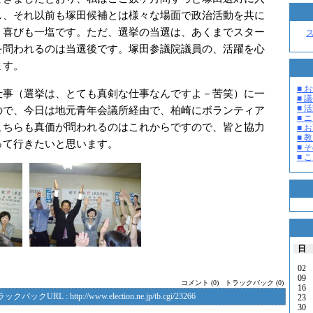
し、それ以前も塚田候補とは様々な場面で政治活動を共に
、喜びも一塩です。ただ、選挙の当選は、あくまでスター
を問われるのは当選後です。塚田参議院議員の、活躍を心
ます。
■ お
事（選挙は、とても真剣な仕事なんですよ－苦笑）に一
■ 議
■ 活
ので、今日は地元青年会議所経由で、柏崎にボランティア
■ 
こちらも真価が問われるのはこれからですので、皆と協力
■ 
■ 教
って行きたいと思います。
■ そ
■ 
日
02
09
コメント (0)
トラックバック (0)
16
ラックバックURL :
http://www.election.ne.jp/tb.cgi/23266
23
30