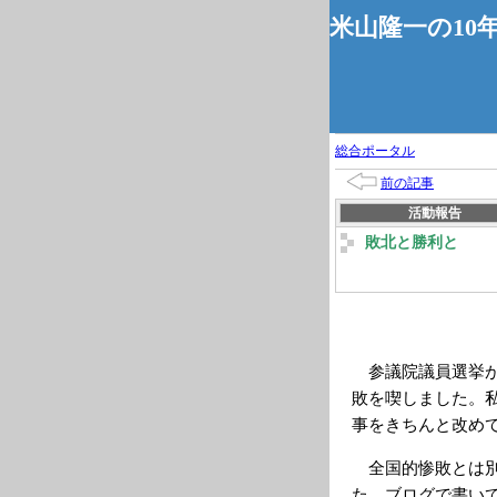
米山隆一の10
総合ポータル
前の記事
活動報告
敗北と勝利と
参議院議員選挙が
敗を喫しました。
事をきちんと改め
全国的惨敗とは別
た。ブログで書い