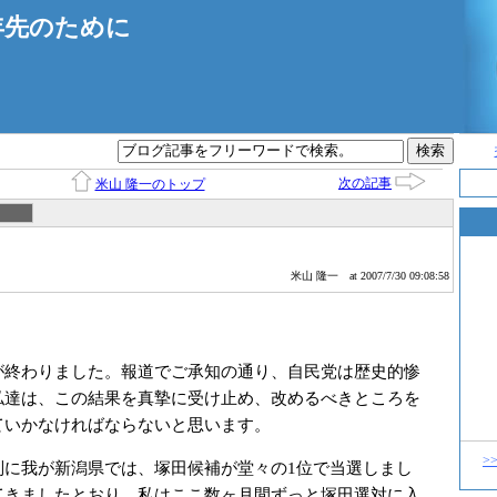
年先のために
次の記事
米山 隆一のトップ
米山 隆一
at 2007/7/30 09:08:58
終わりました。報道でご承知の通り、自民党は歴史的惨
私達は、この結果を真摯に受け止め、改めるべきところを
ていかなければならないと思います。
>
に我が新潟県では、塚田候補が堂々の1位で当選しまし
てきましたとおり、私はここ数ヶ月間ずっと塚田選対に入