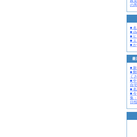
政
の
■ 
■ s
■ 
■ 
■ 
最
■ 
■ 
く
■ 
自
■ 
■ 
集：
日投開