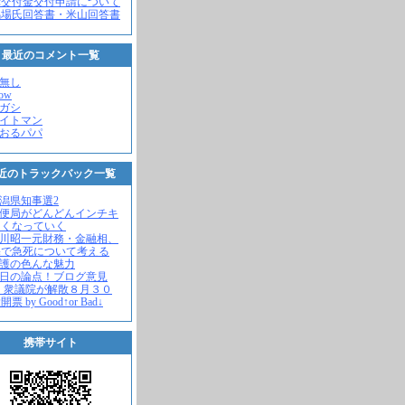
党交付金交付申請について
馬場氏回答書・米山回答書
最近のコメント一覧
名無し
how
ヒガシ
エイトマン
かおるパパ
近のトラックバック一覧
新潟県知事選2
郵便局がどんどんインチキ
さくなっていく
中川昭一元財務・金融相、
宅で急死について考える
名護の色んな魅力
今日の論点！ブログ意見
 衆議院が解散８月３０
票 by Good↑or Bad↓
携帯サイト