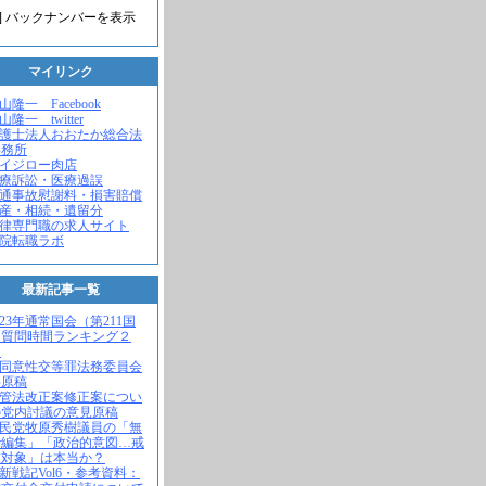
] バックナンバーを表示
マイリンク
米山隆一 Facebook
山隆一 twitter
弁護士法人おおたか総合法
事務所
セイジロー肉店
医療訴訟・医療過誤
交通事故慰謝料・損害賠償
遺産・相続・遺留分
法律専門職の求人サイト
病院転職ラボ
最新記事一覧
2023年通常国会（第211国
）質問時間ランキング２
！
不同意性交等罪法務委員会
弁原稿
入管法改正案修正案につい
の党内討議の意見原稿
自民党牧原秀樹議員の「無
で編集」「政治的意図…戒
求対象」は本当か？
維新戦記Vol6・参考資料：