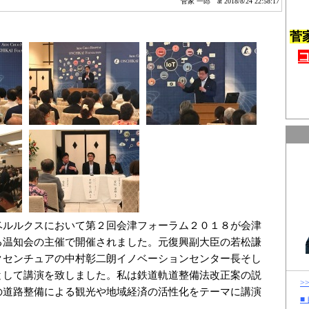
菅家 一郎
at 2018/8/24 22:58:17
菅
ベルルクスにおいて第２回会津フォーラム２０１８が会津
る温知会の主催で開催されました。元復興副大臣の若松謙
クセンチュアの中村彰二朗イノベーションセンター長そし
として講演を致しました。私は鉄道軌道整備法改正案の説
>
の道路整備による観光や地域経済の活性化をテーマに講演
■