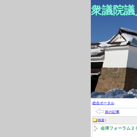
衆議院議
総合ポータル
前の記事
鉄道
|
会津フォーラム２