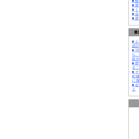
■ 
■ 
■ 
■ 
■ 
最
■ よ
追記
■ 
ら
提
■ 
る
■ 
松
に
■ 
よ