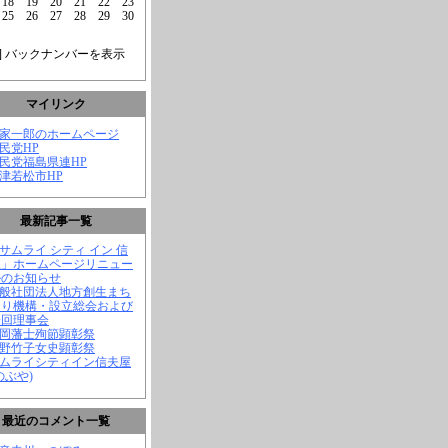
18
19
20
21
22
23
25
26
27
28
29
30
] バックナンバーを表示
マイリンク
菅家一郎のホームページ
自民党HP
自民党福島県連HP
会津若松市HP
最新記事一覧
「サムライ シティ イン 信
屋」ホームページリニュー
ルのお知らせ
一般社団法人地方創生まち
くり機構・設立総会および
一回理事会
長岡藩士殉節顕彰祭
中野竹子女史顕彰祭
サムライシティイン信夫屋
のぶや)
最近のコメント一覧