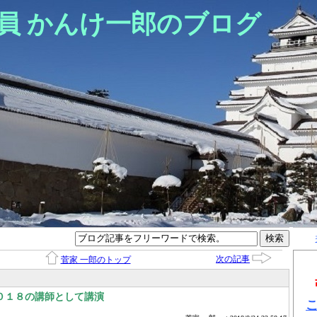
員 かんけ一郎のブログ
次の記事
菅家 一郎のトップ
０１８の講師として講演