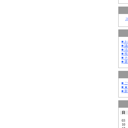
■ お
■ 議
■ 活
■ 
■ そ
■ 選
■ 
■ 
■ 
日
03
10