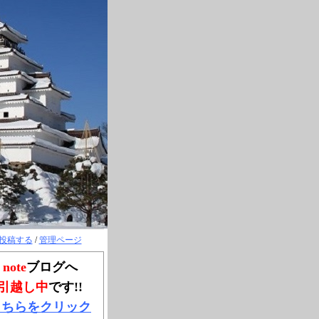
投稿する
/
管理ページ
note
ブログへ
引越し中
です!!
こちらをクリック