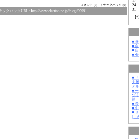
17
24
コメント (0)
トラックバック (0)
31
ラックバックURL :
http://www.election.ne.jp/tb.cgi/99991
[
+
■ 
■ 
■ 
■ 
■ 
夫
ア
■ 
づ
第
■ 
■ 
■ 
(し