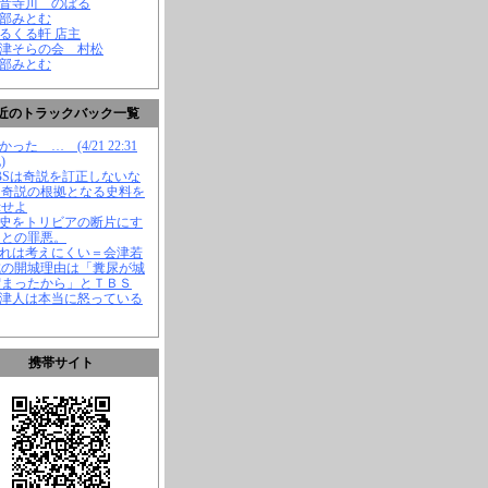
観音寺川 のぼる
渡部みとむ
くるくる軒 店主
会津そらの会 村松
渡部みとむ
近のトラックバック一覧
かった … (4/21 22:31
)
TBSは奇説を訂正しないな
、奇説の根拠となる史料を
示せよ
歴史をトリビアの断片にす
ことの罪悪。
それは考えにくい＝会津若
城の開城理由は「糞尿が城
溜まったから」とＴＢＳ
会津人は本当に怒っている
携帯サイト