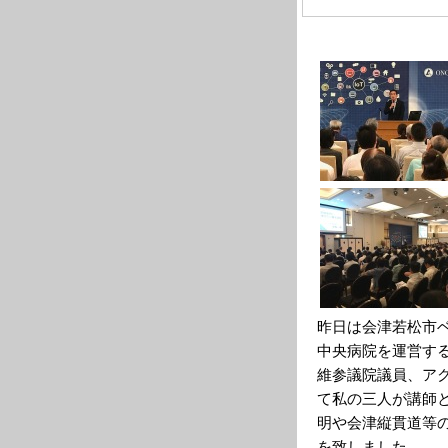
昨日は会津若松市
中央病院を運営す
維参議院議員、ア
て私の三人が講師
明や会津縦貫道等
を致しました。