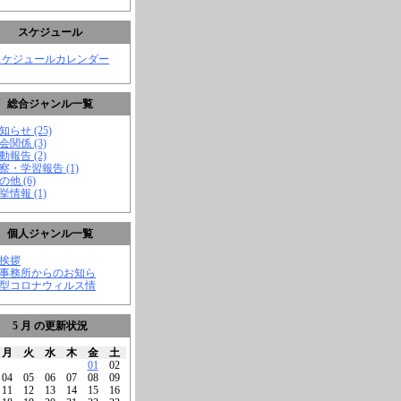
スケジュール
スケジュールカレンダー
総合ジャンル一覧
知らせ (25)
会関係 (3)
動報告 (2)
視察・学習報告 (1)
の他 (6)
挙情報 (1)
個人ジャンル一覧
ご挨拶
★事務所からのお知ら
新型コロナウィルス情
5 月 の更新状況
月
火
水
木
金
土
01
02
04
05
06
07
08
09
11
12
13
14
15
16