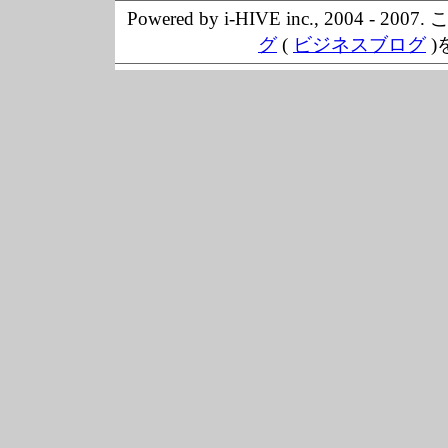
Powered by i-HIVE inc., 20
グ
(
ビジネスブログ
)