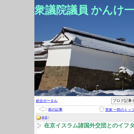
衆議院議員 かんけ
総合ポータル
前の記事
菅家 一郎のトッ
外交
|
在京イスラム諸国外交団とのイフ