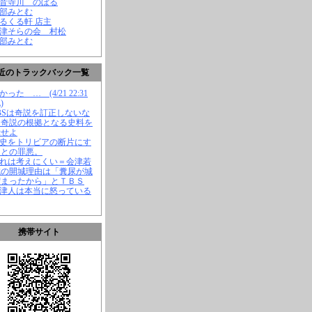
観音寺川 のぼる
渡部みとむ
くるくる軒 店主
会津そらの会 村松
渡部みとむ
近のトラックバック一覧
かった … (4/21 22:31
)
TBSは奇説を訂正しないな
、奇説の根拠となる史料を
示せよ
歴史をトリビアの断片にす
ことの罪悪。
それは考えにくい＝会津若
城の開城理由は「糞尿が城
溜まったから」とＴＢＳ
会津人は本当に怒っている
携帯サイト