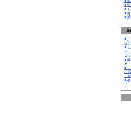
■ 
■ 
■ 
■ 
■ 
最
■ よ
追記
■ 
ら
提
■ 
る
■ 
松
に
■ 
よ