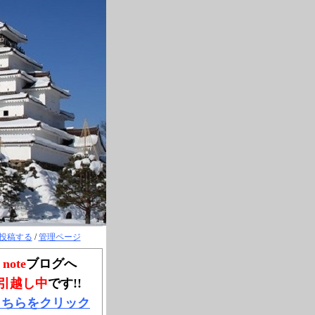
投稿する
/
管理ページ
note
ブログへ
引越し中
です!!
こちらをクリック