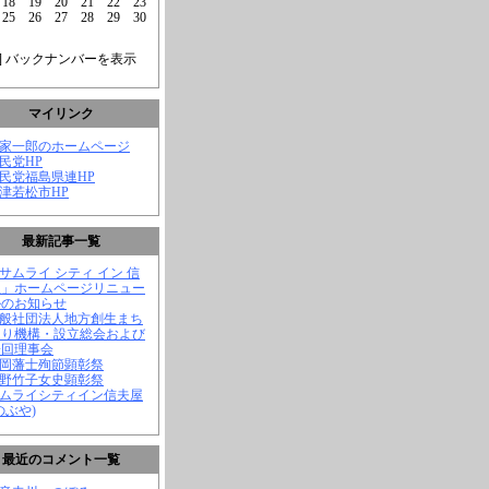
18
19
20
21
22
23
25
26
27
28
29
30
] バックナンバーを表示
マイリンク
菅家一郎のホームページ
自民党HP
自民党福島県連HP
会津若松市HP
最新記事一覧
「サムライ シティ イン 信
屋」ホームページリニュー
ルのお知らせ
一般社団法人地方創生まち
くり機構・設立総会および
一回理事会
長岡藩士殉節顕彰祭
中野竹子女史顕彰祭
サムライシティイン信夫屋
のぶや)
最近のコメント一覧