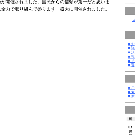
会が開催されました。国民からの信頼が第一だと思いま
に全力で取り組んで参ります。盛大に開催されました。
■ お
■ 議
■ 活
■ 
■ そ
■ 選
■ 
■ 
■ 
日
03
10