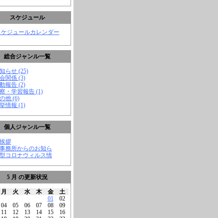
スケジュール
スケジュールカレンダー
総合ジャンル一覧
知らせ (25)
会関係 (3)
動報告 (2)
視察・学習報告 (1)
の他 (6)
挙情報 (1)
個人ジャンル一覧
ご挨拶
★事務所からのお知ら
新型コロナウィルス情
5 月 の更新状況
月
火
水
木
金
土
01
02
04
05
06
07
08
09
11
12
13
14
15
16