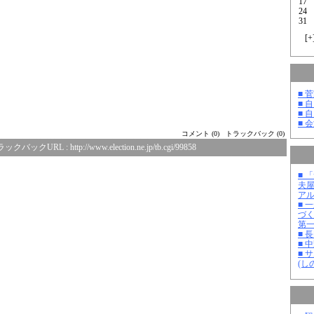
17
24
31
[
+
■ 
■ 
■ 
■ 
コメント (0)
トラックバック (0)
ラックバックURL :
http://www.election.ne.jp/tb.cgi/99858
■ 
夫
ア
■ 
づ
第
■ 
■ 
■ 
(し