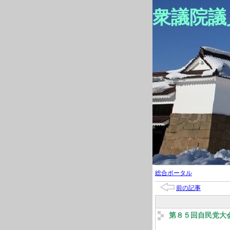
衆議院議
総合ポータル
前の記事
第８５回自民党大