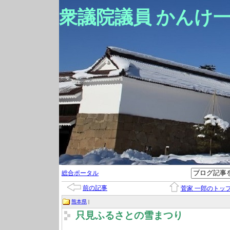
衆議院議員 かんけ
総合ポータル
前の記事
菅家 一郎のトッ
熊本県
|
只見ふるさとの雪まつり