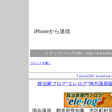
iPhoneから送信
トラックバックURL :
http://www.ele
コメントを書く
【
エレログTOP
|
エレログとは
政治家ブログ”エレログ”地方議員
国会議員、都道府県知事、市区町村