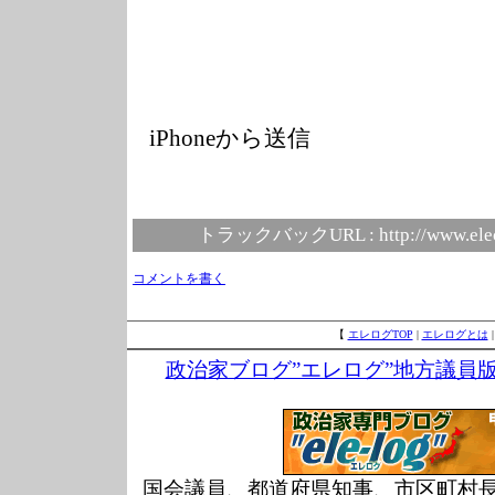
iPhoneから送信
トラックバックURL :
http://www.ele
コメントを書く
【
エレログTOP
|
エレログとは
政治家ブログ”エレログ”地方議員
国会議員、都道府県知事、市区町村