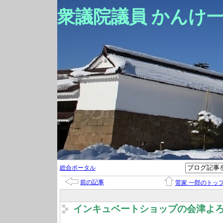
衆議院議員 かんけ
総合ポータル
前の記事
菅家 一郎のトッ
インキュベートショップの会津よ