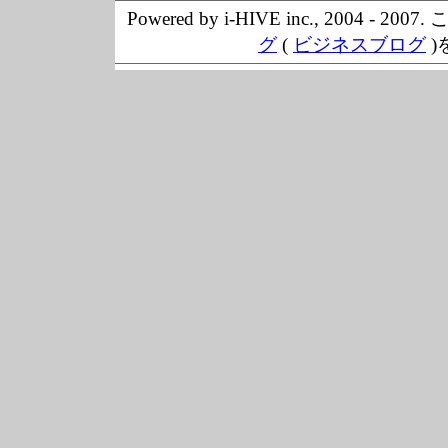
Powered by i-HIVE inc., 20
グ
(
ビジネスブログ
)