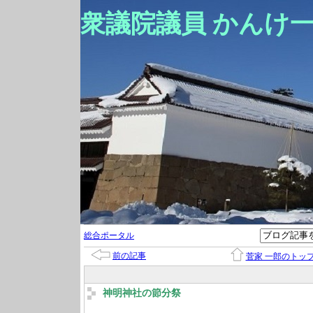
衆議院議員 かんけ
総合ポータル
前の記事
菅家 一郎のトッ
神明神社の節分祭