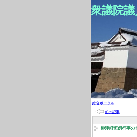
衆議院議
総合ポータル
前の記事
柳津町恒例行事の