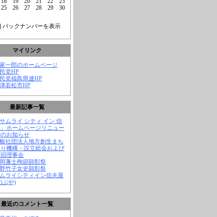
18
19
20
21
22
23
25
26
27
28
29
30
] バックナンバーを表示
マイリンク
菅家一郎のホームページ
自民党HP
自民党福島県連HP
会津若松市HP
最新記事一覧
「サムライ シティ イン 信
屋」ホームページリニュー
ルのお知らせ
一般社団法人地方創生まち
くり機構・設立総会および
一回理事会
長岡藩士殉節顕彰祭
中野竹子女史顕彰祭
サムライシティイン信夫屋
のぶや)
最近のコメント一覧