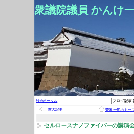
衆議院議員 かんけ
総合ポータル
前の記事
菅家 一郎のトッ
セルロースナノファイバーの講演