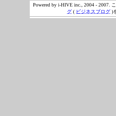
Powered by i-HIVE inc., 20
グ
(
ビジネスブログ
)