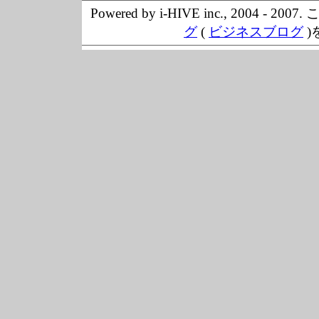
Powered by i-HIVE inc., 20
グ
(
ビジネスブログ
)