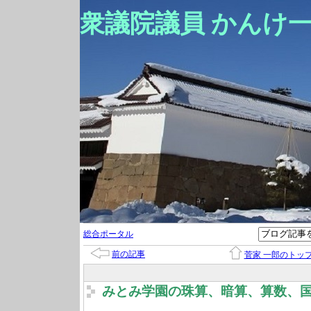
衆議院議員 かんけ
総合ポータル
前の記事
菅家 一郎のトッ
みとみ学園の珠算、暗算、算数、