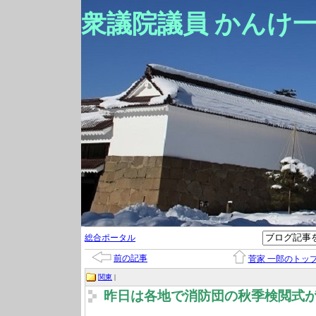
衆議院議員 かんけ
総合ポータル
前の記事
菅家 一郎のトッ
関東
|
昨日は各地で消防団の秋季検閲式