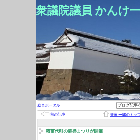
衆議院議員 かんけ
総合ポータル
前の記事
菅家 一郎のトッ
猪苗代町の磐梯まつりが開催