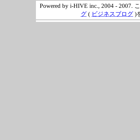
Powered by i-HIVE inc., 20
グ
(
ビジネスブログ
)