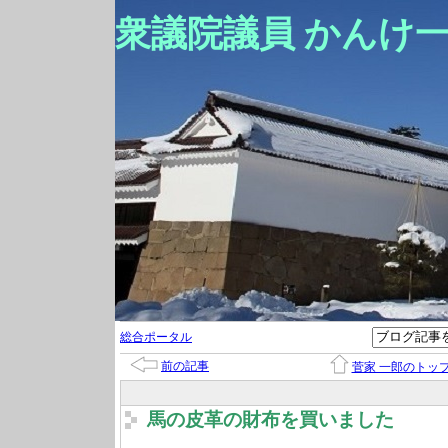
衆議院議員 かんけ
総合ポータル
前の記事
菅家 一郎のトッ
馬の皮革の財布を買いました