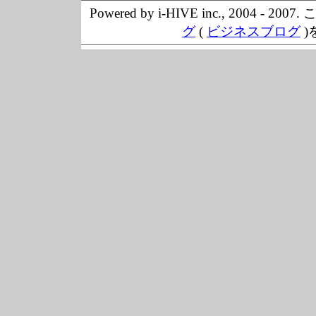
Powered by i-HIVE inc., 20
グ
(
ビジネスブログ
)