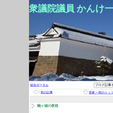
衆議院議員 かんけ
総合ポータル
前の記事
菅家 一郎のトッ
鶴ヶ城の夜桜