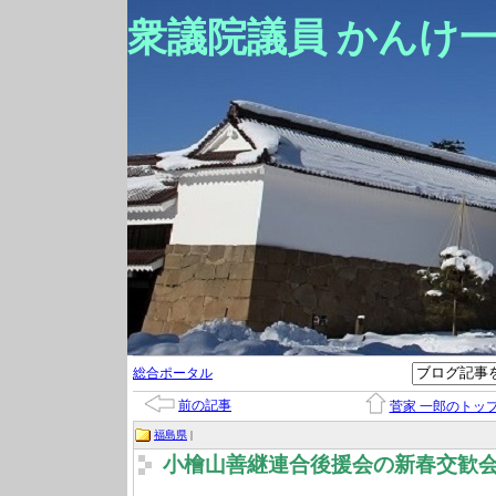
衆議院議員 かんけ
総合ポータル
前の記事
菅家 一郎のトッ
福島県
|
小檜山善継連合後援会の新春交歓