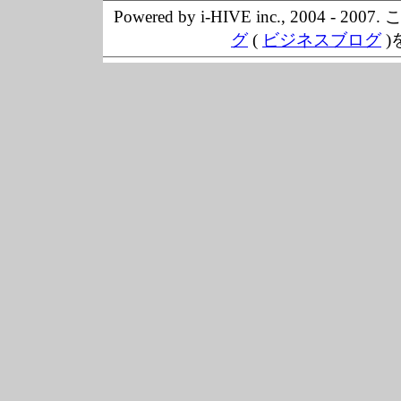
Powered by i-HIVE inc., 20
グ
(
ビジネスブログ
)