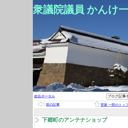
衆議院議員 かんけ
総合ポータル
前の記事
菅家 一郎のトッ
下郷町のアンテナショップ