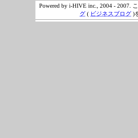
Powered by i-HIVE inc., 20
グ
(
ビジネスブログ
)