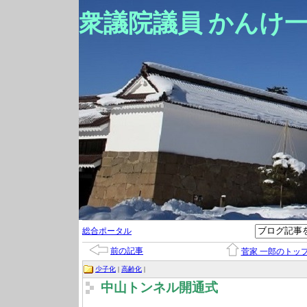
衆議院議員 かんけ
総合ポータル
前の記事
菅家 一郎のトッ
少子化
|
高齢化
|
中山トンネル開通式