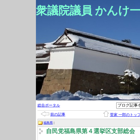
衆議院議員 かんけ
総合ポータル
前の記事
菅家 一郎のトッ
福島県
|
自民党福島県第４選挙区支部総会