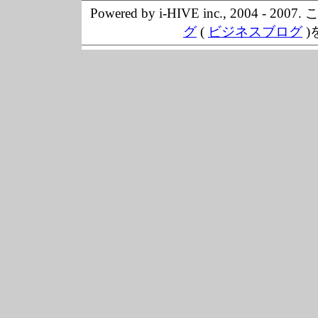
Powered by i-HIVE inc., 20
グ
(
ビジネスブログ
)