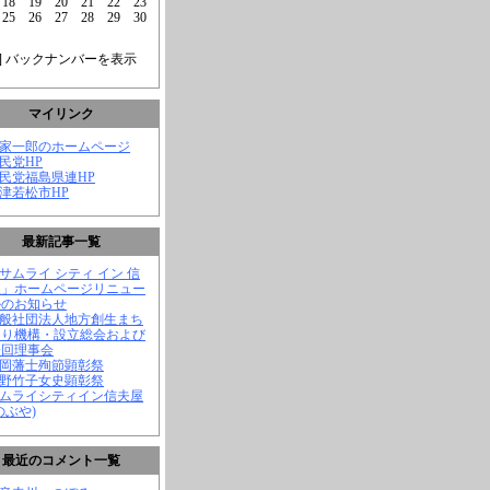
18
19
20
21
22
23
25
26
27
28
29
30
] バックナンバーを表示
マイリンク
菅家一郎のホームページ
自民党HP
自民党福島県連HP
会津若松市HP
最新記事一覧
「サムライ シティ イン 信
屋」ホームページリニュー
ルのお知らせ
一般社団法人地方創生まち
くり機構・設立総会および
一回理事会
長岡藩士殉節顕彰祭
中野竹子女史顕彰祭
サムライシティイン信夫屋
のぶや)
最近のコメント一覧