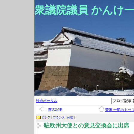
衆議院議員 かんけ
総合ポータル
前の記事
菅家 一郎のトッ
ロシア
|
フランス
|
外交
|
駐欧州大使との意見交換会に出席