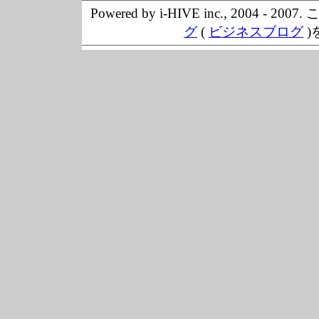
Powered by i-HIVE inc., 20
グ
(
ビジネスブログ
)