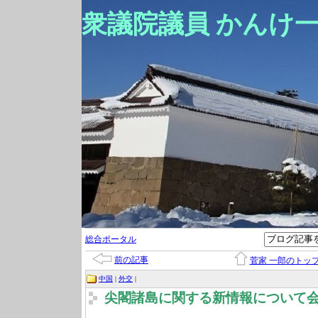
衆議院議員 かんけ
総合ポータル
前の記事
菅家 一郎のトッ
中国
|
外交
|
尖閣諸島に関する新情報について