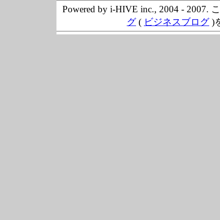
Powered by i-HIVE inc., 20
グ
(
ビジネスブログ
)