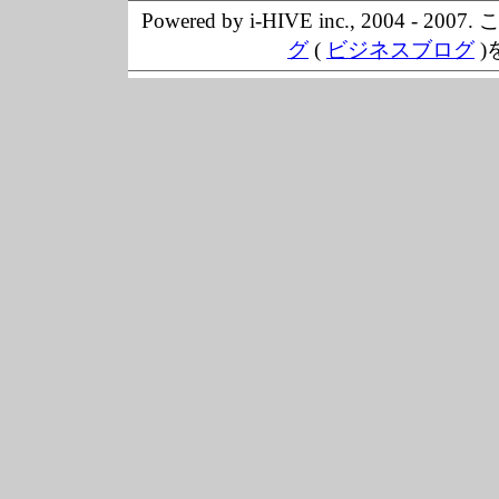
Powered by i-HIVE inc., 20
グ
(
ビジネスブログ
)