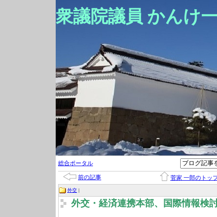
衆議院議員 かんけ
総合ポータル
前の記事
菅家 一郎のトッ
外交
|
外交・経済連携本部、国際情報検