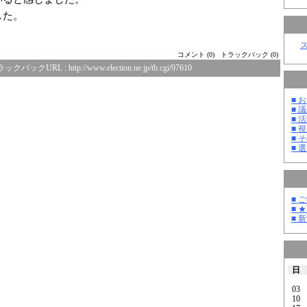
した。
コメント (0)
トラックバック (0)
ラックバックURL :
http://www.election.ne.jp/tb.cgi/97610
■ お
■ 議
■ 活
■ 
■ そ
■ 選
■ 
■ 
■ 
日
03
10