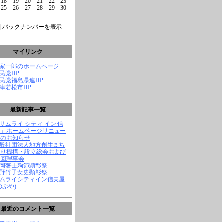
18
19
20
21
22
23
25
26
27
28
29
30
] バックナンバーを表示
マイリンク
菅家一郎のホームページ
自民党HP
自民党福島県連HP
会津若松市HP
最新記事一覧
「サムライ シティ イン 信
屋」ホームページリニュー
ルのお知らせ
一般社団法人地方創生まち
くり機構・設立総会および
一回理事会
長岡藩士殉節顕彰祭
中野竹子女史顕彰祭
サムライシティイン信夫屋
のぶや)
最近のコメント一覧