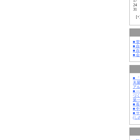
17
24
31
[
+
■ 
■ 
■ 
■ 
■ 
夫
ア
■ 
づ
第
■ 
■ 
■ 
(し