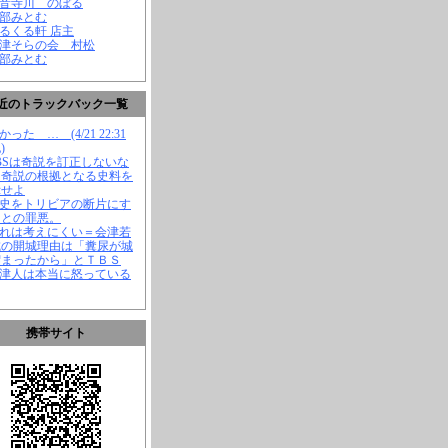
観音寺川 のぼる
渡部みとむ
くるくる軒 店主
会津そらの会 村松
渡部みとむ
近のトラックバック一覧
かった … (4/21 22:31
)
TBSは奇説を訂正しないな
、奇説の根拠となる史料を
示せよ
歴史をトリビアの断片にす
ことの罪悪。
それは考えにくい＝会津若
城の開城理由は「糞尿が城
溜まったから」とＴＢＳ
会津人は本当に怒っている
携帯サイト