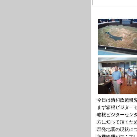
今日は清和政策研
まず箱根ビジター
箱根ビジターセン
方に知って頂くた
群発地震の現状に
危機管理が進んで