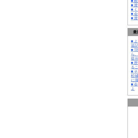
■ 
■ 
■ 
■ 
■ 
最
■ よ
追記
■ 
ら
提
■ 
る
■ 
松
に
■ 
よ