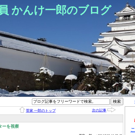
員 かんけ一郎のブログ
次の記事
菅家 一郎のトップ
ターを視察