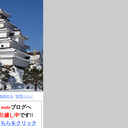
投稿する
/
管理ページ
note
ブログへ
引越し中
です!!
こちらをクリック