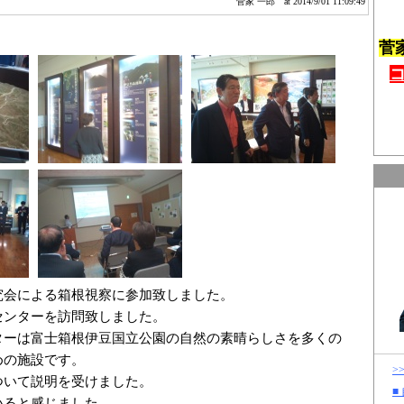
菅家 一郎
at 2014/9/01 11:09:49
菅
究会による箱根視察に参加致しました。
センターを訪問致しました。
ターは富士箱根伊豆国立公園の自然の素晴らしさを多くの
めの施設です。
>
ついて説明を受けました。
■
いると感じました。