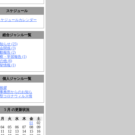
スケジュール
スケジュールカレンダー
総合ジャンル一覧
知らせ (25)
会関係 (3)
動報告 (2)
視察・学習報告 (1)
の他 (6)
挙情報 (1)
個人ジャンル一覧
ご挨拶
★事務所からのお知ら
新型コロナウィルス情
5 月 の更新状況
月
火
水
木
金
土
01
02
04
05
06
07
08
09
11
12
13
14
15
16