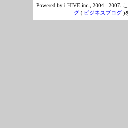
Powered by i-HIVE inc., 20
グ
(
ビジネスブログ
)