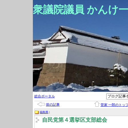
衆議院議員 かんけ
総合ポータル
前の記事
菅家 一郎のトッ
福島県
|
自民党第４選挙区支部総会