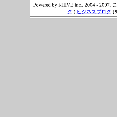
Powered by i-HIVE inc., 20
グ
(
ビジネスブログ
)