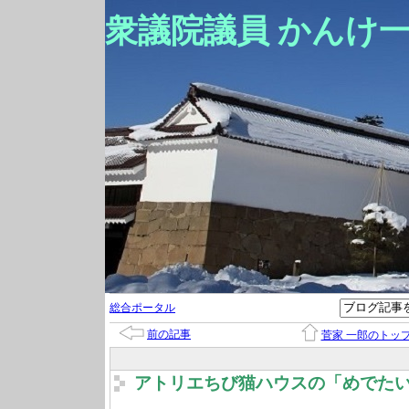
衆議院議員 かんけ
総合ポータル
前の記事
菅家 一郎のトッ
アトリエちび猫ハウスの「めでた