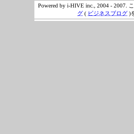
Powered by i-HIVE inc., 20
グ
(
ビジネスブログ
)