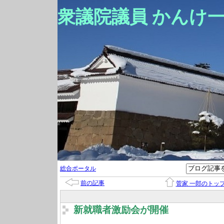
衆議院議員 かんけ
総合ポータル
前の記事
菅家 一郎のトッ
新就職者激励会が開催