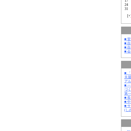
17
24
31
[
+
■ 
■ 
■ 
■ 
■ 
夫
ア
■ 
づ
第
■ 
■ 
■ 
(し