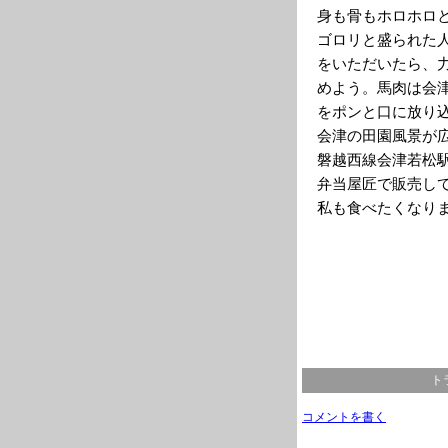
身も骨もホロホロ
ゴロリと盛られた
をいただいたら、
めよう。馬肉は会
をポンと口に放り
会津の田園風景が
磐越西線会津若松
弁当屋匠で販売し
私も食べたくなり
ト
コメントを書く