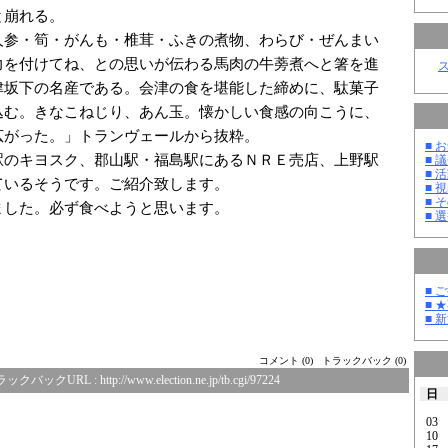
と崩れる。
人参・筍・がんも・椎茸・ふきの煮物、わらび・ぜんまい
力を付けてね、との思いが伝わる馬肉の牛蒡煮へと箸を進
津坂下の名産である。会津の食を堪能した締めに、駄菓子
込む。きなこねじり、あん玉。懐かしい食感の向こうに、
広がった。」トランヴェールから抜粋。
■ お
駅のキヨスク、郡山駅・福島駅にあるＮＲＥ売店、上野駅
■ 議
■ 活
ているそうです。ご紹介致します。
■ 
■ そ
ました。必ず食べようと思います。
■ 選
■ 
■ 
■ 
コメント (0)
トラックバック (0)
ラックバックURL :
http://www.election.ne.jp/tb.cgi/97224
日
03
10