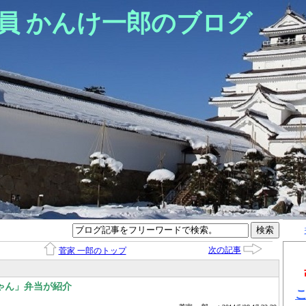
員 かんけ一郎のブログ
次の記事
菅家 一郎のトップ
ゃん」弁当が紹介