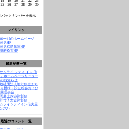
18
19
20
21
22
23
25
26
27
28
29
30
] バックナンバーを表示
マイリンク
菅家一郎のホームページ
自民党HP
自民党福島県連HP
会津若松市HP
最新記事一覧
「サムライ シティ イン 信
屋」ホームページリニュー
ルのお知らせ
一般社団法人地方創生まち
くり機構・設立総会および
一回理事会
長岡藩士殉節顕彰祭
中野竹子女史顕彰祭
サムライシティイン信夫屋
のぶや)
最近のコメント一覧