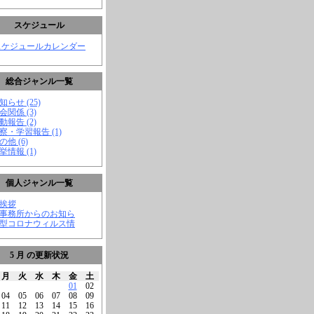
スケジュール
スケジュールカレンダー
総合ジャンル一覧
知らせ (25)
会関係 (3)
動報告 (2)
視察・学習報告 (1)
の他 (6)
挙情報 (1)
個人ジャンル一覧
ご挨拶
★事務所からのお知ら
新型コロナウィルス情
5 月 の更新状況
月
火
水
木
金
土
01
02
04
05
06
07
08
09
11
12
13
14
15
16