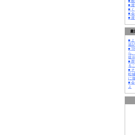
■ 
■ 
■ 
■ 
■ 
最
■ よ
追記
■ 
ら
提
■ 
る
■ 
松
に
■ 
よ