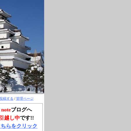
投稿する
/
管理ページ
note
ブログへ
引越し中
です!!
こちらをクリック