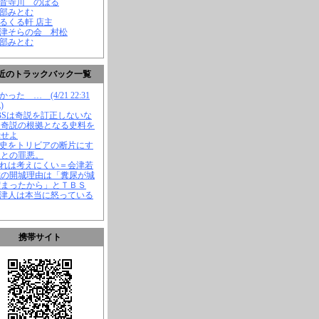
観音寺川 のぼる
渡部みとむ
くるくる軒 店主
会津そらの会 村松
渡部みとむ
近のトラックバック一覧
かった … (4/21 22:31
)
TBSは奇説を訂正しないな
、奇説の根拠となる史料を
示せよ
歴史をトリビアの断片にす
ことの罪悪。
それは考えにくい＝会津若
城の開城理由は「糞尿が城
溜まったから」とＴＢＳ
会津人は本当に怒っている
携帯サイト