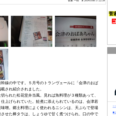
菅家 一郎
at 2014/5/08 17:22:39
菅
新幹線の中です。５月号のトランヴェールに「会津のおば
掲載され紹介されました。
仕切られた松花堂弁当風。見れば魚料理が３種類あって、
く仕上げられていた。鮭煮に添えられているのは、会津若
>
楽味噌。郷土料理によく使われるニシンは、天ぷらで登場
■
燥させた棒タラは、しょうゆで甘く煮つけられ、口の中で