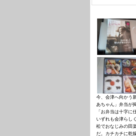
今、会津へ向かう
あちゃん」弁当が
「お弁当は十字に
いずれも会津らし
松でおなじみの田
だ。カチカチに乾