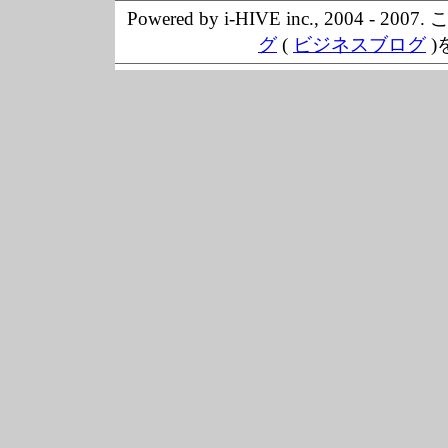
Powered by i-HIVE inc., 20
グ
(
ビジネスブログ
)