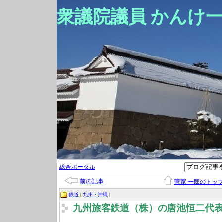
衆議院議員 かんけ
総合ポータル
前の記事
菅家 一郎のトッ
鉄道
|
九州・沖縄
|
九州旅客鉄道（株）の唐池恒二代