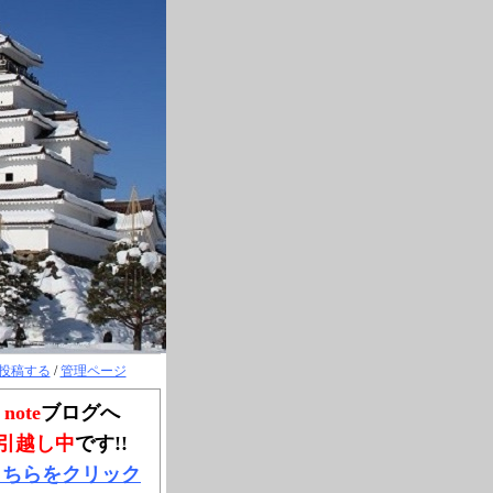
投稿する
/
管理ページ
note
ブログへ
引越し中
です!!
こちらをクリック