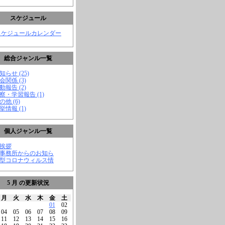
スケジュール
スケジュールカレンダー
総合ジャンル一覧
知らせ (25)
会関係 (3)
動報告 (2)
視察・学習報告 (1)
の他 (6)
挙情報 (1)
個人ジャンル一覧
ご挨拶
★事務所からのお知ら
新型コロナウィルス情
5 月 の更新状況
月
火
水
木
金
土
01
02
04
05
06
07
08
09
11
12
13
14
15
16