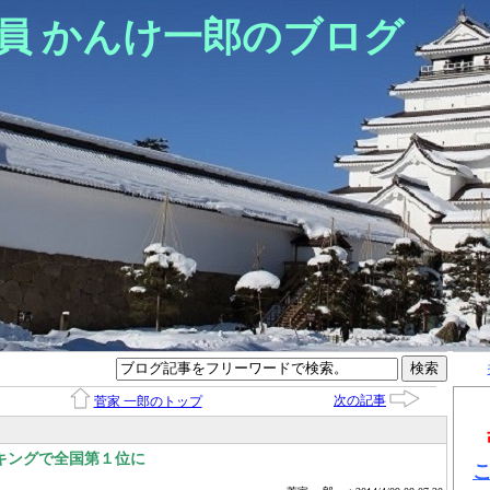
員 かんけ一郎のブログ
次の記事
菅家 一郎のトップ
キングで全国第１位に