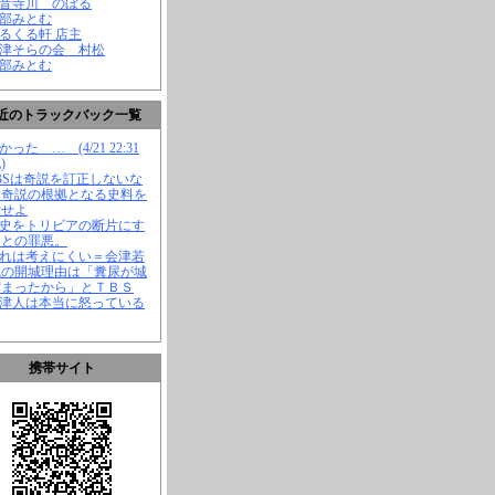
観音寺川 のぼる
渡部みとむ
くるくる軒 店主
会津そらの会 村松
渡部みとむ
近のトラックバック一覧
かった … (4/21 22:31
)
TBSは奇説を訂正しないな
、奇説の根拠となる史料を
示せよ
歴史をトリビアの断片にす
ことの罪悪。
それは考えにくい＝会津若
城の開城理由は「糞尿が城
溜まったから」とＴＢＳ
会津人は本当に怒っている
携帯サイト