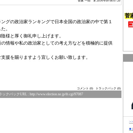
菅家 一郎
at 2014/4/09 08:07:20
菅
キングの政治家ランキングで日本全国の政治家の中で第１
した。
御陰様と厚く御礼申し上げます。
新の情報や私の政治家としての考え方などを積極的に提供
ご支援を賜りますよう宜しくお願い致します。
コメント (0)
トラックバック (0)
ラックバックURL :
http://www.election.ne.jp/tb.cgi/97087
>
■