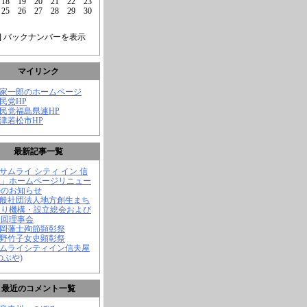
18
19
20
21
22
23
25
26
27
28
29
30
] バックナンバーを表示
マイリンク
菅家一郎のホームページ
自民党HP
自民党福島県連HP
会津若松市HP
最新記事一覧
「サムライ シティ イン 信
屋」ホームページリニュー
ルのお知らせ
一般社団法人地方創生まち
くり機構・設立総会および
一回理事会
長岡藩士殉節顕彰祭
中野竹子女史顕彰祭
サムライシティイン信夫屋
のぶや)
最近のコメント一覧