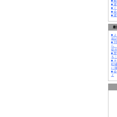
■ 
■ 
■ 
■ 
■ 
最
■ よ
追記
■ 
ら
提
■ 
る
■ 
松
に
■ 
よ