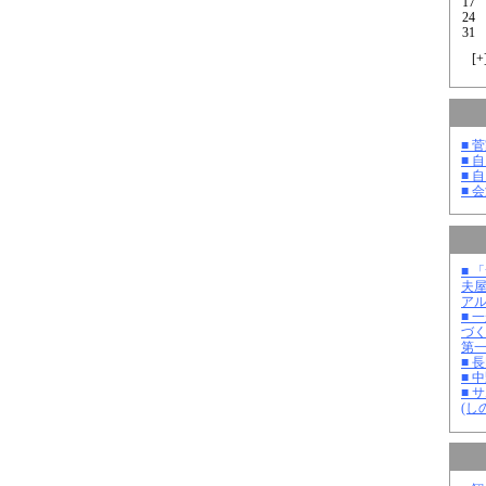
17
24
31
[
+
■ 
■ 
■ 
■ 
■ 
夫
ア
■ 
づ
第
■ 
■ 
■ 
(し