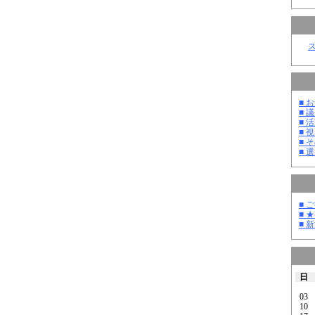
■ お
■ 議
■ 活
■ 
■ そ
■ 選
■ 
■ 
■ 
日
03
10