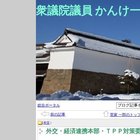
衆議院議員 かんけ
総合ポータル
前の記事
菅家 一郎のトッ
外交
|
外交・経済連携本部・ＴＰＰ対策