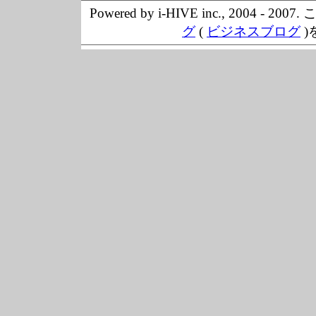
Powered by i-HIVE inc., 20
グ
(
ビジネスブログ
)