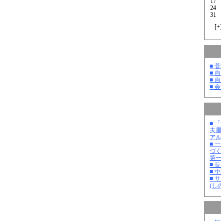
17
24
31
[
+
■ 
■ 
■ 
■ 
■ 
夫
ア
■ 
づ
第
■ 
■ 
■ 
(し