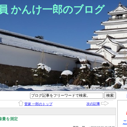
員 かんけ一郎のブログ
次の記事
菅家 一郎のトップ
線量を測定