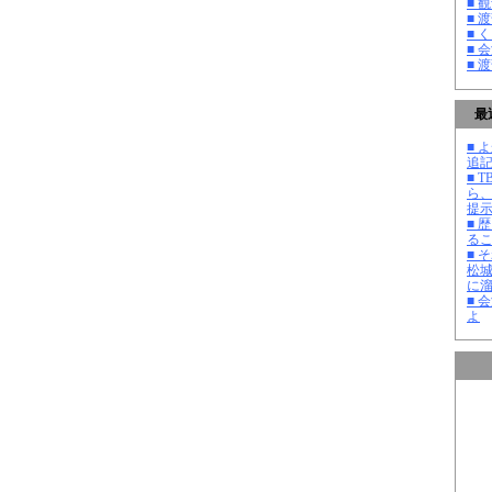
■ 
■ 
■ 
■ 
■ 
最
■ よ
追記
■ 
ら
提
■ 
る
■ 
松
に
■ 
よ