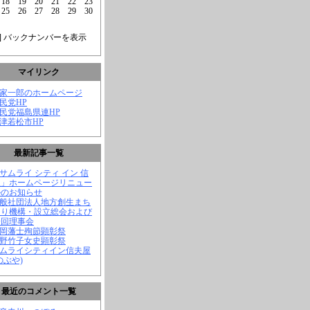
18
19
20
21
22
23
25
26
27
28
29
30
] バックナンバーを表示
マイリンク
菅家一郎のホームページ
自民党HP
自民党福島県連HP
会津若松市HP
最新記事一覧
「サムライ シティ イン 信
屋」ホームページリニュー
ルのお知らせ
一般社団法人地方創生まち
くり機構・設立総会および
一回理事会
長岡藩士殉節顕彰祭
中野竹子女史顕彰祭
サムライシティイン信夫屋
のぶや)
最近のコメント一覧