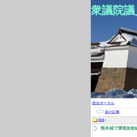
衆議院議
総合ポータル
前の記事
環境
|
熊本城で環境放射