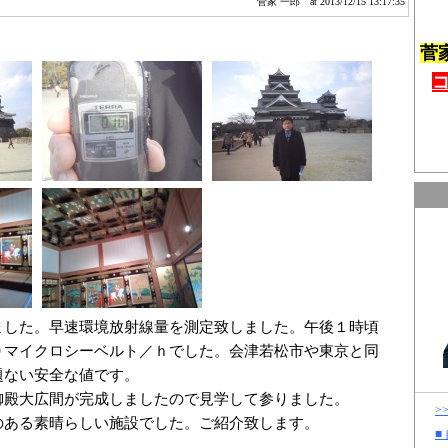
菅家 一郎
at 2013/12/15 13:17:35
菅
ました。早速環境放射線量を測定致しました。午後１時頃
０マイクロシーベルト／ｈでした。会津若松市や東京と同
題ない安全な値です。
御殿大広間が完成しましたので見学して参りました。
>
のある素晴らしい施設でした。ご紹介致します。
■