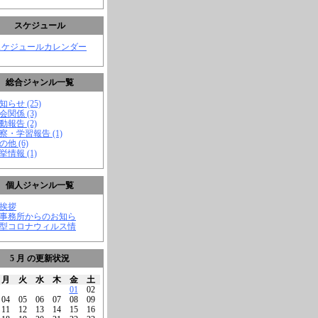
スケジュール
スケジュールカレンダー
総合ジャンル一覧
知らせ (25)
会関係 (3)
動報告 (2)
視察・学習報告 (1)
の他 (6)
挙情報 (1)
個人ジャンル一覧
ご挨拶
★事務所からのお知ら
新型コロナウィルス情
5 月 の更新状況
月
火
水
木
金
土
01
02
04
05
06
07
08
09
11
12
13
14
15
16