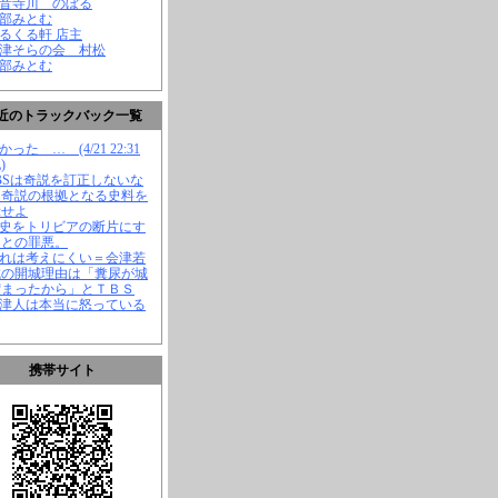
観音寺川 のぼる
渡部みとむ
くるくる軒 店主
会津そらの会 村松
渡部みとむ
近のトラックバック一覧
かった … (4/21 22:31
)
TBSは奇説を訂正しないな
、奇説の根拠となる史料を
示せよ
歴史をトリビアの断片にす
ことの罪悪。
それは考えにくい＝会津若
城の開城理由は「糞尿が城
溜まったから」とＴＢＳ
会津人は本当に怒っている
携帯サイト