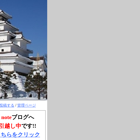
投稿する
/
管理ページ
note
ブログへ
引越し中
です!!
こちらをクリック