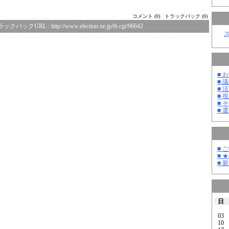
コメント (0)
トラックバック (0)
ラックバックURL :
http://www.election.ne.jp/tb.cgi/96642
■ お
■ 議
■ 活
■ 
■ そ
■ 選
■ 
■ 
■ 
日
03
10