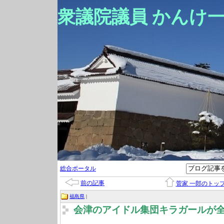
衆議院議員 かんけ
総合ポータル
前の記事
菅家 一郎のトッ
福島県
|
会津のアイドル集団キラガールが