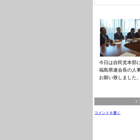
今日は自民党本部
福島県連会長の人
お願い致しました
ト
コメントを書く