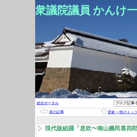
衆議院議員 かんけ
総合ポータル
前の記事
菅家 一郎のトッ
現代版組踊「息吹〜南山義民喜四