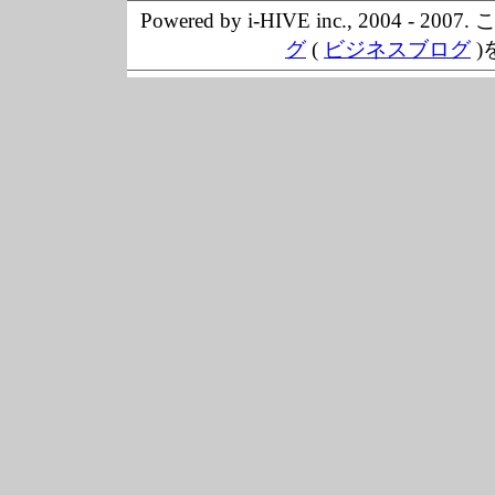
Powered by i-HIVE inc., 20
グ
(
ビジネスブログ
)