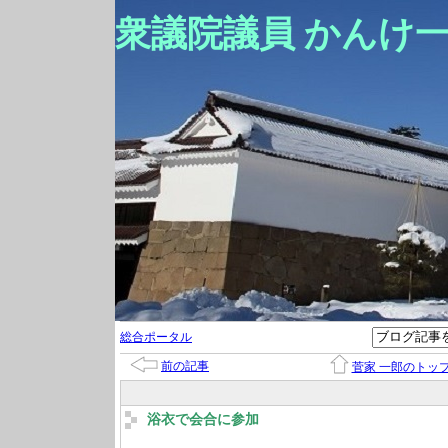
衆議院議員 かんけ
総合ポータル
前の記事
菅家 一郎のトッ
浴衣で会合に参加