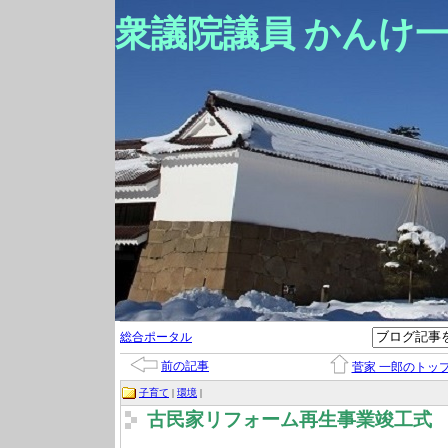
衆議院議員 かんけ
総合ポータル
前の記事
菅家 一郎のトッ
子育て
|
環境
|
古民家リフォーム再生事業竣工式