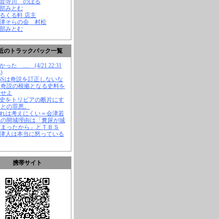
観音寺川 のぼる
渡部みとむ
くるくる軒 店主
会津そらの会 村松
渡部みとむ
近のトラックバック一覧
かった … (4/21 22:31
)
TBSは奇説を訂正しないな
、奇説の根拠となる史料を
示せよ
歴史をトリビアの断片にす
ことの罪悪。
それは考えにくい＝会津若
城の開城理由は「糞尿が城
溜まったから」とＴＢＳ
会津人は本当に怒っている
携帯サイト