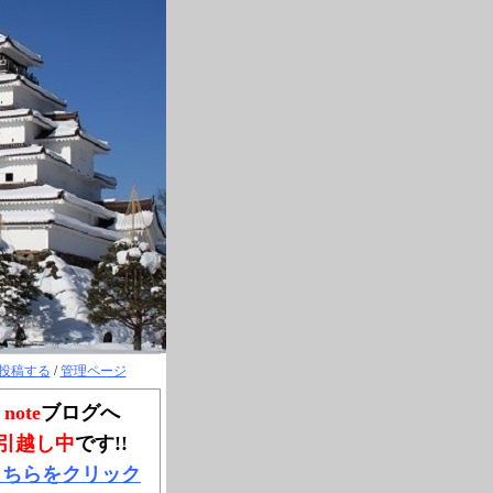
投稿する
/
管理ページ
note
ブログへ
引越し中
です!!
こちらをクリック