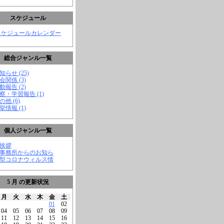
スケジュール
スケジュールカレンダー
総合ジャンル一覧
知らせ (25)
会関係 (3)
動報告 (2)
視察・学習報告 (1)
の他 (6)
挙情報 (1)
個人ジャンル一覧
ご挨拶
★事務所からのお知ら
新型コロナウィルス情
5 月 の更新状況
月
火
水
木
金
土
01
02
04
05
06
07
08
09
11
12
13
14
15
16