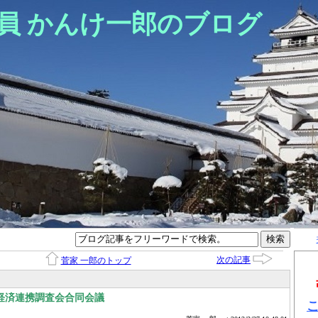
員 かんけ一郎のブログ
次の記事
菅家 一郎のトップ
経済連携調査会合同会議