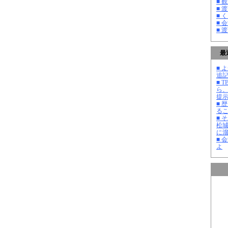
■ 
■ 
■ 
■ 
■ 
最
■ よ
追記
■ 
ら
提
■ 
る
■ 
松
に
■ 
よ