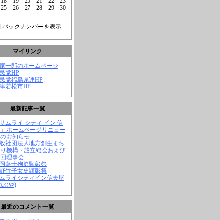
18
19
20
21
22
23
25
26
27
28
29
30
] バックナンバーを表示
マイリンク
菅家一郎のホームページ
自民党HP
自民党福島県連HP
会津若松市HP
最新記事一覧
「サムライ シティ イン 信
屋」ホームページリニュー
ルのお知らせ
一般社団法人地方創生まち
くり機構・設立総会および
一回理事会
長岡藩士殉節顕彰祭
中野竹子女史顕彰祭
サムライシティイン信夫屋
のぶや)
最近のコメント一覧