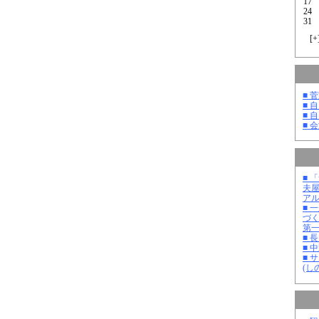
17
24
31
[
+
■ 
■ 
■ 
■ 
■ 
夫
ア
■ 
づ
第
■ 
■ 
■ 
(し