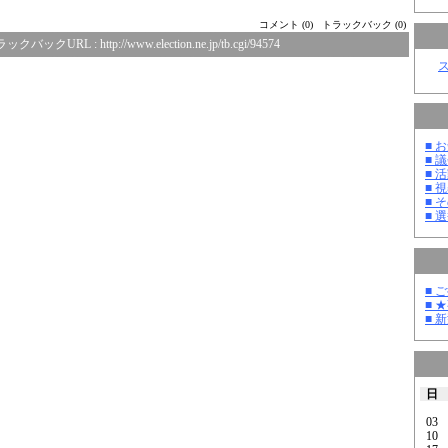
コメント (0)
トラックバック (0)
ラックバックURL :
http://www.election.ne.jp/tb.cgi/94574
■ お
■ 議
■ 活
■ 
■ そ
■ 選
■ 
■ 
■ 
日
03
10