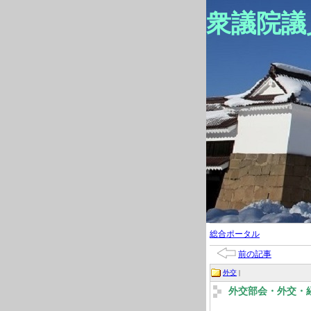
衆議院議
総合ポータル
前の記事
外交
|
外交部会・外交・