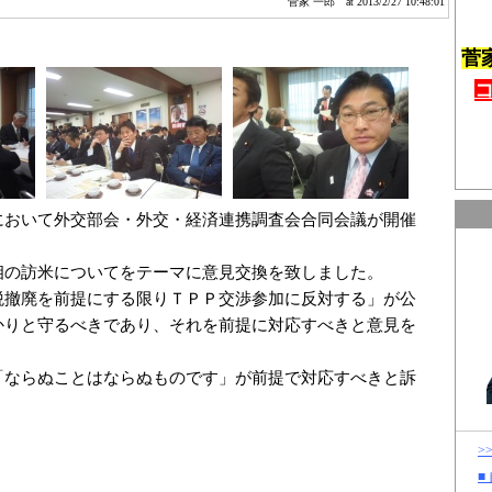
菅家 一郎
at 2013/2/27 10:48:01
菅
において外交部会・外交・経済連携調査会合同会議が開催
相の訪米についてをテーマに意見交換を致しました。
税撤廃を前提にする限りＴＰＰ交渉参加に反対する」が公
かりと守るべきであり、それを前提に対応すべきと意見を
。
「ならぬことはならぬものです」が前提で対応すべきと訴
>
■