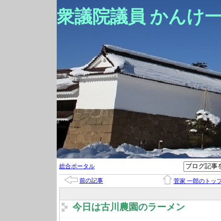
衆議院議員 かんけ
総合ポータル
前の記事
菅家 一郎のトッ
今日は古川農園のラーメン