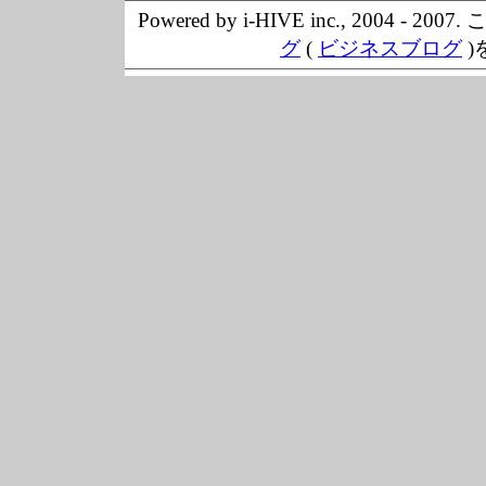
Powered by i-HIVE inc., 20
グ
(
ビジネスブログ
)