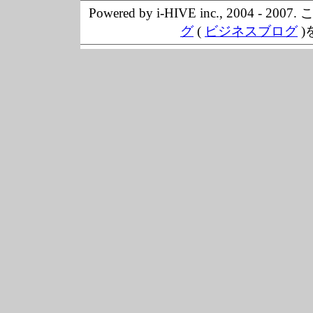
Powered by i-HIVE inc., 20
グ
(
ビジネスブログ
)