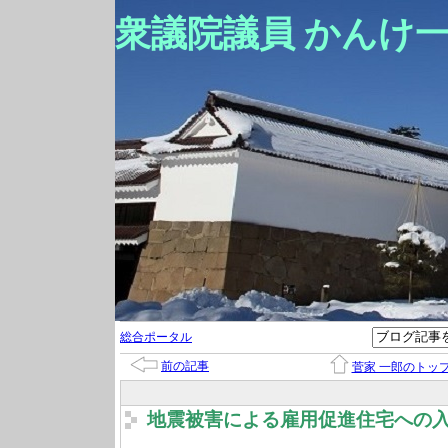
衆議院議員 かんけ
総合ポータル
前の記事
菅家 一郎のトッ
地震被害による雇用促進住宅への