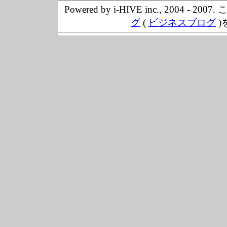
Powered by i-HIVE inc., 20
グ
(
ビジネスブログ
)