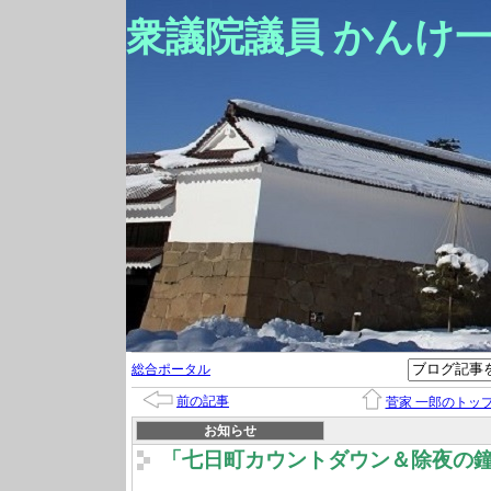
衆議院議員 かんけ
総合ポータル
前の記事
菅家 一郎のトッ
お知らせ
「七日町カウントダウン＆除夜の