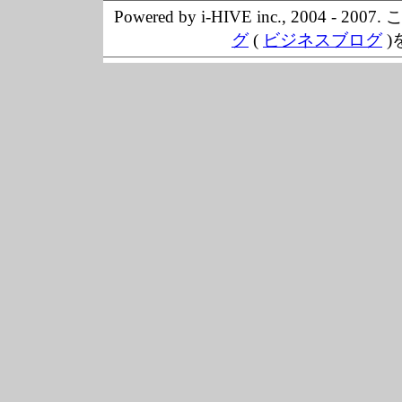
Powered by i-HIVE inc., 20
グ
(
ビジネスブログ
)