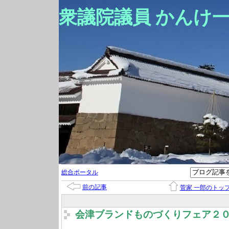
衆議院議員 かんけ
総合ポータル
前の記事
菅家 一郎のトッ
会津ブランドものづくりフェア２