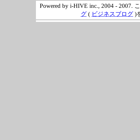
Powered by i-HIVE inc., 20
グ
(
ビジネスブログ
)