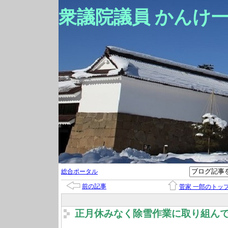
衆議院議員 かんけ
総合ポータル
前の記事
菅家 一郎のトッ
正月休みなく除雪作業に取り組ん